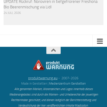
UPDATE Rückruf: Noroviren in tiefgefrorener Freshona
Bio Beerenmischung via Lidl
24 JULI, 2026
produktwarnung.eu
- 2007-2026
Made in Gerstetten |
Medienzentrum Gerstetten
Alle genannten Marken, Warenzeichen und Logos innerhalb dieses
Medienangebotes sind durch die Marken- und Urheberechte der jeweiligen
Rechteinhaber geschützt, und dienen lediglich der Berichterstattung und
Verdeutlichung der hier veröffentlichten Inh
alte
Mastodon