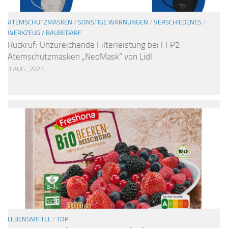
ATEMSCHUTZMASKEN
/
SONSTIGE WARNUNGEN
/
VERSCHIEDENES
/
WERKZEUG / BAUBEDARF
Rückruf: Unzureichende Filterleistung bei FFP2
Atemschutzmasken „NeoMask“ von Lidl
3 AUG., 2023
LEBENSMITTEL
/
TOP