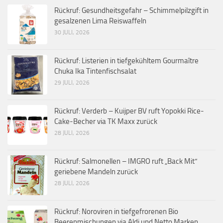
Rückruf: Gesundheitsgefahr – Schimmelpilzgift in
gesalzenen Lima Reiswaffeln
30 JULI, 2026
Rückruf: Listerien in tiefgekühltem Gourmaître
Chuka Ika Tintenfischsalat
29 JULI, 2026
Rückruf: Verderb – Kuijper BV ruft Yopokki Rice-
Cake-Becher via TK Maxx zurück
28 JULI, 2026
Rückruf: Salmonellen – IMGRO ruft „Back Mit“
geriebene Mandeln zurück
28 JULI, 2026
Rückruf: Noroviren in tiefgefrorenen Bio
Beerenmischungen via Aldi und Netto Marken