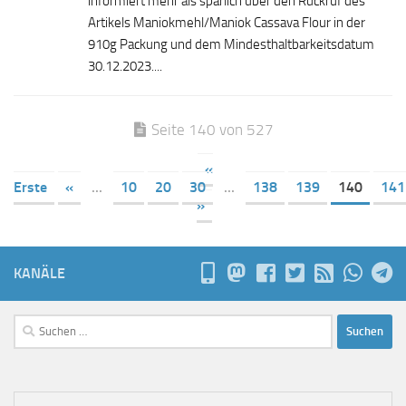
informiert mehr als spärlich über den Rückruf des
Artikels Maniokmehl/Maniok Cassava Flour in der
910g Packung und dem Mindesthaltbarkeitsdatum
30.12.2023....
Seite 140 von 527
«
Erste
«
...
10
20
30
...
138
139
140
141
»
KANÄLE
Suchen
nach: