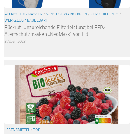
ATEMSCHUTZMASKEN
/
SONSTIGE WARNUNGEN
/
VERSCHIEDENES
/
WERKZEUG / BAUBEDARF
Rückruf: Unzureichende Filterleistung bei FFP2
Atemschutzmasken „NeoMask“ von Lidl
3 AUG., 2023
LEBENSMITTEL
/
TOP