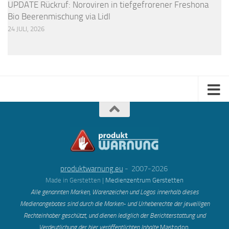
UPDATE Rückruf: Noroviren in tiefgefrorener Freshona
Bio Beerenmischung via Lidl
24 JULI, 2026
produktwarnung.eu
- 2007-2026
Made in Gerstetten |
Medienzentrum Gerstetten
Alle genannten Marken, Warenzeichen und Logos innerhalb dieses
Medienangebotes sind durch die Marken- und Urheberechte der jeweiligen
Rechteinhaber geschützt, und dienen lediglich der Berichterstattung und
Verdeutlichung der hier veröffentlichten Inh
alte
Mastodon