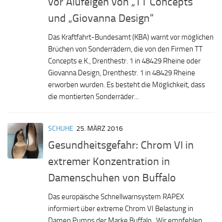
vor Alufelgen von „TT Concepts“
und „Giovanna Design“
Das Kraftfahrt-Bundesamt (KBA) warnt vor möglichen
Brüchen von Sonderrädern, die von den Firmen TT
Concepts e.K., Drenthestr. 1 in 48429 Rheine oder
Giovanna Design, Drenthestr. 1 in 48429 Rheine
erworben wurden. Es besteht die Möglichkeit, dass
die montierten Sonderräder...
SCHUHE
25. MÄRZ 2016
Gesundheitsgefahr: Chrom VI in
extremer Konzentration in
Damenschuhen von Buffalo
Das europäische Schnellwarnsystem RAPEX
informiert über extreme Chrom VI Belastung in
Damen Pumps der Marke Buffalo. Wir empfehlen