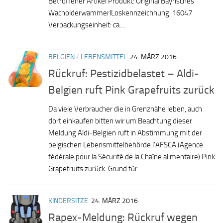
Betroffener Artikel Produkt: Original Bayrisches
WacholderwammerlLoskennzeichnung: 16047
Verpackungseinheit: ca....
BELGIEN
/
LEBENSMITTEL
24. MÄRZ 2016
Rückruf: Pestizidbelastet – Aldi-
Belgien ruft Pink Grapefruits zurück
Da viele Verbraucher die in Grenznähe leben, auch
dort einkaufen bitten wir um Beachtung dieser
Meldung Aldi-Belgien ruft in Abstimmung mit der
belgischen Lebensmittelbehörde l’AFSCA (Agence
fédérale pour la Sécurité de la Chaîne alimentaire) Pink
Grapefruits zurück. Grund für...
KINDERSITZE
24. MÄRZ 2016
Rapex-Meldung: Rückruf wegen