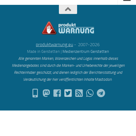
produktwarnung.eu
- 2007-2026
Made in Gerstetten |
Medienzentrum Gerstetten
Alle genannten Marken, Warenzeichen und Logos innerhalb dieses
Medienangebotes sind durch die Marken- und Urheberechte der jeweiligen
Rechteinhaber geschützt, und dienen lediglich der Berichterstattung und
Verdeutlichung der hier veröffentlichten Inh
alte
Mastodon