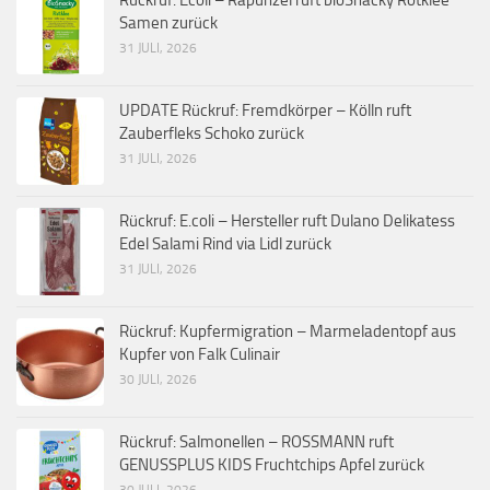
Rückruf: Ecoli – Rapunzel ruft bioSnacky Rotklee
Samen zurück
31 JULI, 2026
UPDATE Rückruf: Fremdkörper – Kölln ruft
Zauberfleks Schoko zurück
31 JULI, 2026
Rückruf: E.coli – Hersteller ruft Dulano Delikatess
Edel Salami Rind via Lidl zurück
31 JULI, 2026
Rückruf: Kupfermigration – Marmeladentopf aus
Kupfer von Falk Culinair
30 JULI, 2026
Rückruf: Salmonellen – ROSSMANN ruft
GENUSSPLUS KIDS Fruchtchips Apfel zurück