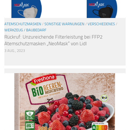
ATEMSCHUTZMASKEN
/
SONSTIGE WARNUNGEN
/
VERSCHIEDENES
/
WERKZEUG / BAUBEDARF
Rückruf: Unzureichende Filterleistung bei FFP2
Atemschutzmasken „NeoMask“ von Lidl
3 AUG., 2023