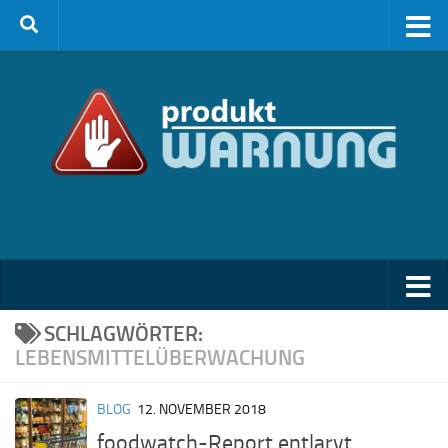
Zum Inhalt springen
SCHLAGWÖRTER:
LEBENSMITTELÜBERWACHUNG
BLOG
12. NOVEMBER 2018
foodwatch-Report entlarvt