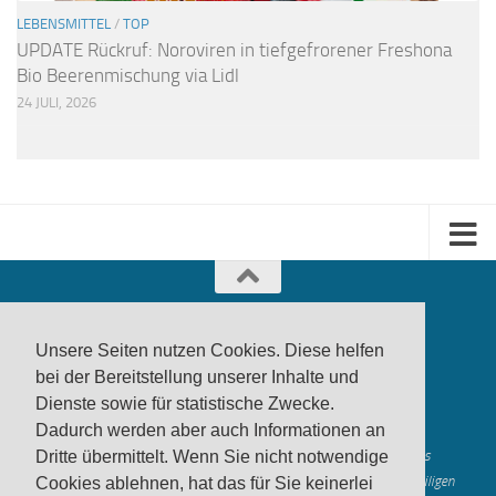
LEBENSMITTEL
/
TOP
UPDATE Rückruf: Noroviren in tiefgefrorener Freshona
Bio Beerenmischung via Lidl
24 JULI, 2026
Unsere Seiten nutzen Cookies. Diese helfen
bei der Bereitstellung unserer Inhalte und
Dienste sowie für statistische Zwecke.
produktwarnung.eu
- 2007-2026
Dadurch werden aber auch Informationen an
Made in Gerstetten |
Medienzentrum Gerstetten
Alle genannten Marken, Warenzeichen und Logos innerhalb dieses
Dritte übermittelt. Wenn Sie nicht notwendige
Medienangebotes sind durch die Marken- und Urheberechte der jeweiligen
Cookies ablehnen, hat das für Sie keinerlei