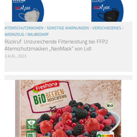
ATEMSCHUTZMASKEN
/
SONSTIGE WARNUNGEN
/
VERSCHIEDENES
/
WERKZEUG / BAUBEDARF
Rückruf: Unzureichende Filterleistung bei FFP2
Atemschutzmasken „NeoMask“ von Lidl
3 AUG., 2023