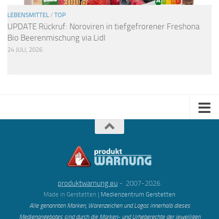
LEBENSMITTEL
/
TOP
UPDATE Rückruf: Noroviren in tiefgefrorener Freshona
Bio Beerenmischung via Lidl
24 JULI, 2026
produktwarnung.eu
- 2007-2026
Made in Gerstetten |
Medienzentrum Gerstetten
Alle genannten Marken, Warenzeichen und Logos innerhalb dieses
Medienangebotes sind durch die Marken- und Urheberechte der jeweiligen