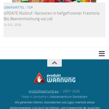
LEBENSMITTEL
/
TOP
UPDATE Rückruf: Noroviren in tiefgefrorener Freshona
Bio Beerenmischung via Lidl
24 JULI, 2026
produktwarnung.eu
- 2007-2026
Made in Gerstetten |
Medienzentrum Gerstetten
Alle genannten Marken, Warenzeichen und Logos innerhalb dieses
Medienangebotes sind durch die Marken- und Urheberechte der jeweiligen