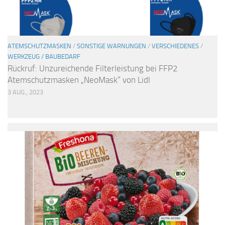
ATEMSCHUTZMASKEN
/
SONSTIGE WARNUNGEN
/
VERSCHIEDENES
/
WERKZEUG / BAUBEDARF
Rückruf: Unzureichende Filterleistung bei FFP2
Atemschutzmasken „NeoMask“ von Lidl
3 AUG., 2023