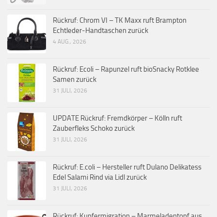
Rückruf: Chrom VI – TK Maxx ruft Brampton
Echtleder-Handtaschen zurück
4 AUG., 2026
Rückruf: Ecoli – Rapunzel ruft bioSnacky Rotklee
Samen zurück
31 JULI, 2026
UPDATE Rückruf: Fremdkörper – Kölln ruft
Zauberfleks Schoko zurück
31 JULI, 2026
Rückruf: E.coli – Hersteller ruft Dulano Delikatess
Edel Salami Rind via Lidl zurück
31 JULI, 2026
Rückruf: Kupfermigration – Marmeladentopf aus