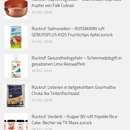
Kupfer von Falk Culinair
30 JULI, 2026
Rückruf: Salmonellen – ROSSMANN ruft
GENUSSPLUS KIDS Fruchtchips Apfel zurück
30 JULI, 2026
Rückruf: Gesundheitsgefahr – Schimmelpilzgift in
gesalzenen Lima Reiswaffeln
30 JULI, 2026
Rückruf: Listerien in tiefgekühltem Gourmaître
Chuka Ika Tintenfischsalat
29 JULI, 2026
Rückruf: Verderb – Kuijper BV ruft Yopokki Rice-
Cake-Becher via TK Maxx zurück
28 JULI, 2026