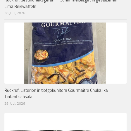
Rückruf: Gesundheitsgefahr – Schimmelpilzgift in gesalzenen
Lima Reiswaffeln
30 JULI, 2026
Rückruf: Listerien in tiefgekühltem Gourmaître Chuka Ika
Tintenfischsalat
29 JULI, 2026