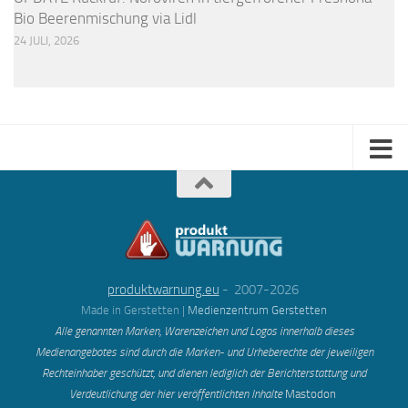
Bio Beerenmischung via Lidl
24 JULI, 2026
produktwarnung.eu
- 2007-2026
Made in Gerstetten |
Medienzentrum Gerstetten
Alle genannten Marken, Warenzeichen und Logos innerhalb dieses
Medienangebotes sind durch die Marken- und Urheberechte der jeweiligen
Rechteinhaber geschützt, und dienen lediglich der Berichterstattung und
Verdeutlichung der hier veröffentlichten Inh
alte
Mastodon