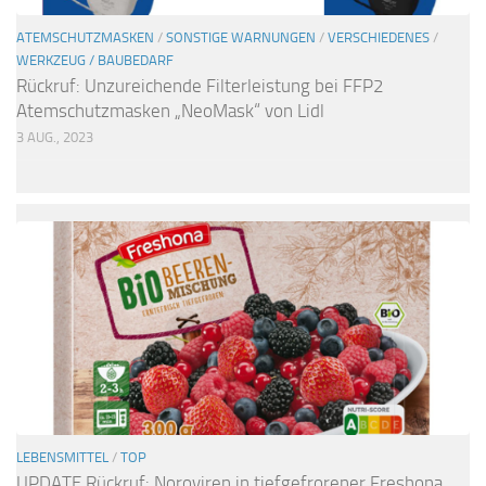
ATEMSCHUTZMASKEN
/
SONSTIGE WARNUNGEN
/
VERSCHIEDENES
/
WERKZEUG / BAUBEDARF
Rückruf: Unzureichende Filterleistung bei FFP2
Atemschutzmasken „NeoMask“ von Lidl
3 AUG., 2023
LEBENSMITTEL
/
TOP
UPDATE Rückruf: Noroviren in tiefgefrorener Freshona