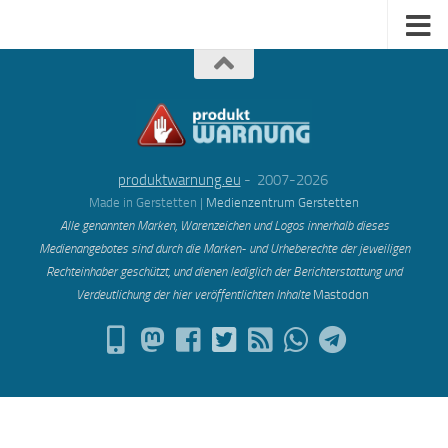
produktwarnung.eu
- 2007-2026
Made in Gerstetten |
Medienzentrum Gerstetten
Alle genannten Marken, Warenzeichen und Logos innerhalb dieses
Medienangebotes sind durch die Marken- und Urheberechte der jeweiligen
Rechteinhaber geschützt, und dienen lediglich der Berichterstattung und
Verdeutlichung der hier veröffentlichten Inh
alte
Mastodon