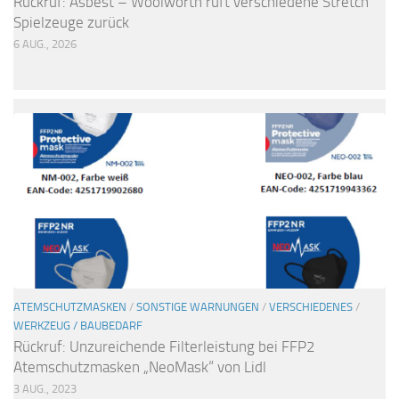
Rückruf: Asbest – Woolworth ruft verschiedene Stretch
Spielzeuge zurück
6 AUG., 2026
ATEMSCHUTZMASKEN
/
SONSTIGE WARNUNGEN
/
VERSCHIEDENES
/
WERKZEUG / BAUBEDARF
Rückruf: Unzureichende Filterleistung bei FFP2
Atemschutzmasken „NeoMask“ von Lidl
3 AUG., 2023