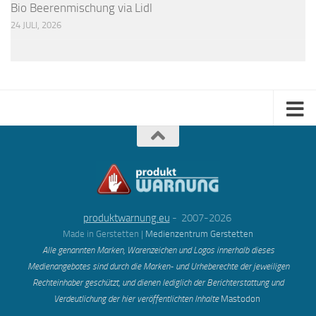
Bio Beerenmischung via Lidl
24 JULI, 2026
produktwarnung.eu
- 2007-2026
Made in Gerstetten |
Medienzentrum Gerstetten
Alle genannten Marken, Warenzeichen und Logos innerhalb dieses
Medienangebotes sind durch die Marken- und Urheberechte der jeweiligen
Rechteinhaber geschützt, und dienen lediglich der Berichterstattung und
Verdeutlichung der hier veröffentlichten Inh
alte
Mastodon