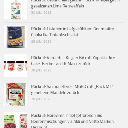
gesalzenen Lima Reiswaffeln
30 JULI, 2026
Rückruf: Listerien in tiefgekühltem Gourmaître
Chuka Ika Tintenfischsalat
29 JULI, 2026
Rückruf: Verderb – Kuijper BV ruft Yopokki Rice-
Cake-Becher via TK Maxx zurück
28 JULI, 2026
Rückruf: Salmonellen – IMGRO ruft „Back Mit“
geriebene Mandeln zurück
28 JULI, 2026
Rückruf: Noroviren in tiefgefrorenen Bio
Beerenmischungen via Aldi und Netto Marken
Discount