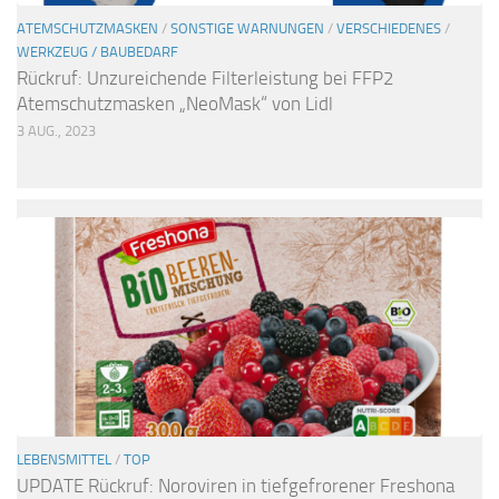
ATEMSCHUTZMASKEN
/
SONSTIGE WARNUNGEN
/
VERSCHIEDENES
/
WERKZEUG / BAUBEDARF
Rückruf: Unzureichende Filterleistung bei FFP2
Atemschutzmasken „NeoMask“ von Lidl
3 AUG., 2023
LEBENSMITTEL
/
TOP
UPDATE Rückruf: Noroviren in tiefgefrorener Freshona