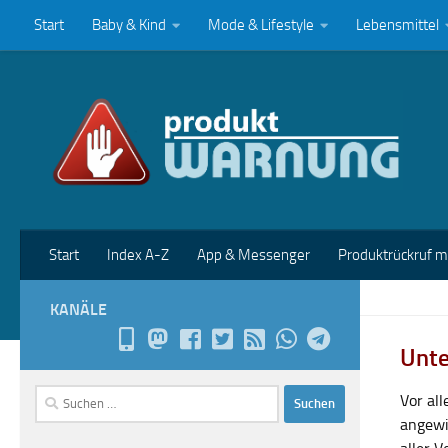
Start
Baby & Kind
Mode & Lifestyle
Lebensmittel
Zum Inhalt springen
Start
Index A-Z
App & Messenger
Produktrückruf 
KANÄLE
Unte
Suchen
Vor al
nach:
angewi