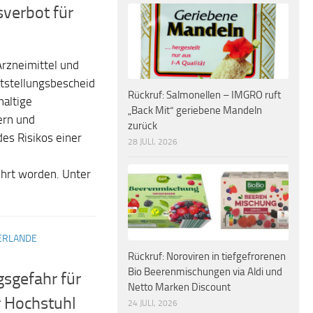
verbot für
Arzneimittel und
tstellungsbescheid
Rückruf: Salmonellen – IMGRO ruft
altige
„Back Mit“ geriebene Mandeln
ern und
zurück
des Risikos einer
28 JULI, 2026
hrt worden. Unter
ERLANDE
Rückruf: Noroviren in tiefgefrorenen
Bio Beerenmischungen via Aldi und
sgefahr für
Netto Marken Discount
r Hochstuhl
24 JULI, 2026