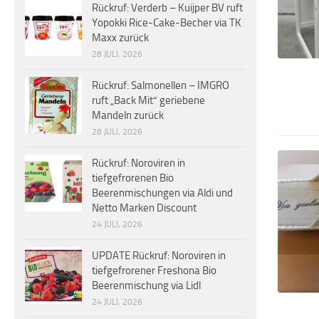
Rückruf: Verderb – Kuijper BV ruft
Yopokki Rice-Cake-Becher via TK
Maxx zurück
28 JULI, 2026
Rückruf: Salmonellen – IMGRO
ruft „Back Mit“ geriebene
Mandeln zurück
28 JULI, 2026
Rückruf: Noroviren in
tiefgefrorenen Bio
Beerenmischungen via Aldi und
Netto Marken Discount
24 JULI, 2026
UPDATE Rückruf: Noroviren in
tiefgefrorener Freshona Bio
Beerenmischung via Lidl
24 JULI, 2026