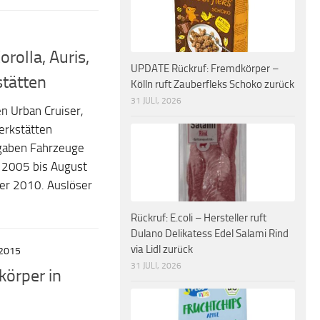
orolla, Auris,
UPDATE Rückruf: Fremdkörper –
stätten
Kölln ruft Zauberfleks Schoko zurück
31 JULI, 2026
n Urban Cruiser,
Werkstätten
gaben Fahrzeuge
 2005 bis August
r 2010. Auslöser
Rückruf: E.coli – Hersteller ruft
Dulano Delikatess Edel Salami Rind
via Lidl zurück
2015
31 JULI, 2026
körper in