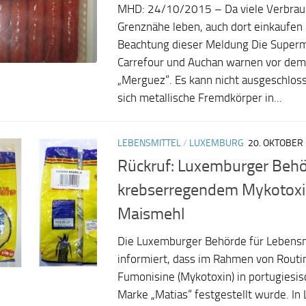
MHD: 24/10/2015 – Da viele Verbrauc
Grenznähe leben, auch dort einkaufen 
Beachtung dieser Meldung Die Super
Carrefour und Auchan warnen vor de
„Merguez“. Es kann nicht ausgeschlos
sich metallische Fremdkörper in...
LEBENSMITTEL
/
LUXEMBURG
20. OKTOBER
Rückruf: Luxemburger Behö
krebserregendem Mykotoxi
Maismehl
Die Luxemburger Behörde für Lebensm
informiert, dass im Rahmen von Routi
Fumonisine (Mykotoxin) in portugiesi
Marke „Matias“ festgestellt wurde. I