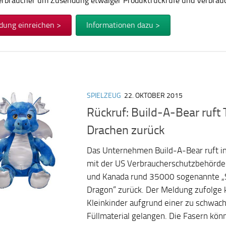
Verbraucher um Zusendung etwaiger Produktrückrufe und Verbra
dung einreichen >
Informationen dazu >
SPIELZEUG
22. OKTOBER 2015
Rückruf: Build-A-Bear ruft
Drachen zurück
Das Unternehmen Build-A-Bear ruft 
mit der US Verbraucherschutzbehörde
und Kanada rund 35000 sogenannte „S
Dragon“ zurück. Der Meldung zufolge
Kleinkinder aufgrund einer zu schwac
Füllmaterial gelangen. Die Fasern kön