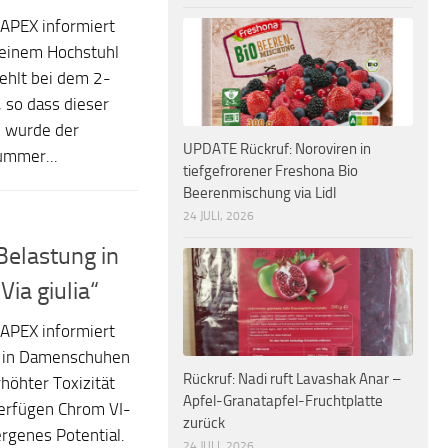
APEX informiert
i einem Hochstuhl
fehlt bei dem 2-
, so dass dieser
n wurde der
UPDATE Rückruf: Noroviren in
ummer...
tiefgefrorener Freshona Bio
Beerenmischung via Lidl
24 JULI, 2026
elastung in
ia giulia“
APEX informiert
g in Damenschuhen
Rückruf: Nadi ruft Lavashak Anar –
rhöhter Toxizität
Apfel-Granatapfel-Fruchtplatte
erfügen Chrom VI-
zurück
rgenes Potential.
24 JULI, 2026