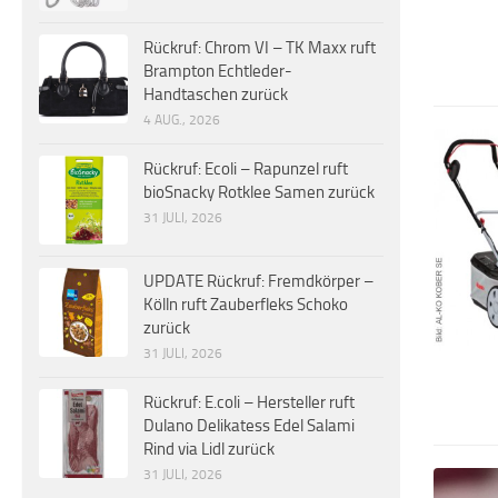
Rückruf: Chrom VI – TK Maxx ruft
Brampton Echtleder-
Handtaschen zurück
4 AUG., 2026
Rückruf: Ecoli – Rapunzel ruft
bioSnacky Rotklee Samen zurück
31 JULI, 2026
UPDATE Rückruf: Fremdkörper –
Kölln ruft Zauberfleks Schoko
zurück
31 JULI, 2026
Rückruf: E.coli – Hersteller ruft
Dulano Delikatess Edel Salami
Rind via Lidl zurück
31 JULI, 2026