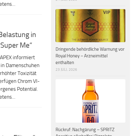
tens...
elastung in
„Super Me“
Dringende behördliche Warnung vor
Royal Honey – Arzneimittel
APEX informiert
enthalten
g in Damenschuhen
23 JULI, 2026
rhöhter Toxizität
erfügen Chrom VI-
rgenes Potential.
tens...
Rückruf: Nachgärung – SPRITZ