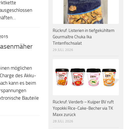
rktkette
t ausgeschlossen
äften...
Rückruf: Listerien in tiefgekühltem
2015
Gourmaître Chuka Ika
Tintenfischsalat
-Rasenmäher
29 JULI, 2026
einen möglichen
r Charge des Akku-
ach kann es beim
erspannungen
tronische Bauteile
Rückruf: Verderb – Kuijper BV ruft
Yopokki Rice-Cake-Becher via TK
Maxx zurück
28 JULI, 2026