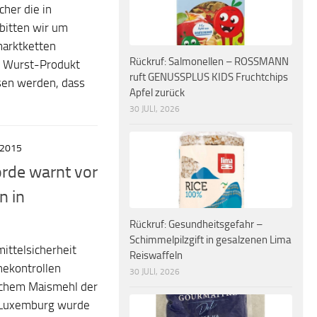
her die in
bitten wir um
marktketten
Rückruf: Salmonellen – ROSSMANN
m Wurst-Produkt
ruft GENUSSPLUS KIDS Fruchtchips
sen werden, dass
Apfel zurück
30 JULI, 2026
 2015
rde warnt vor
n in
Rückruf: Gesundheitsgefahr –
Schimmelpilzgift in gesalzenen Lima
ittelsicherheit
Reiswaffeln
nekontrollen
30 JULI, 2026
schem Maismehl der
n Luxemburg wurde