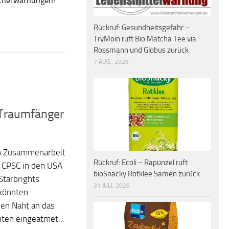
ucherwarnungen!
Rückruf: Gesundheitsgefahr –
TryMoin ruft Bio Matcha Tee via
Rossmann und Globus zurück
7 AUG., 2026
 Traumfänger
in Zusammenarbeit
Rückruf: Ecoli – Rapunzel ruft
 CPSC in den USA
bioSnacky Rotklee Samen zurück
tarbrights
31 JULI, 2026
 könnten
hen Naht an das
nten eingeatmet...