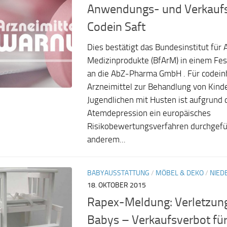
Anwendungs- und Verkaufs
Codein Saft
Dies bestätigt das Bundesinstitut für 
Medizinprodukte (BfArM) in einem Fes
an die AbZ-Pharma GmbH . Für codeinh
Arzneimittel zur Behandlung von Kind
Jugendlichen mit Husten ist aufgrund 
Atemdepression ein europäisches
Risikobewertungsverfahren durchgefü
anderem...
BABYAUSSTATTUNG
/
MÖBEL & DEKO
/
NIED
18. OKTOBER 2015
Rapex-Meldung: Verletzung
Babys – Verkaufsverbot fü