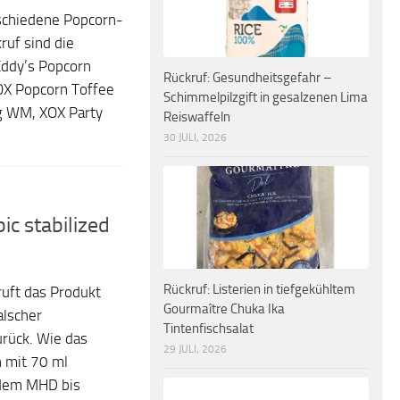
schiedene Popcorn-
ruf sind die
Eddy’s Popcorn
Rückruf: Gesundheitsgefahr –
OX Popcorn Toffee
Schimmelpilzgift in gesalzenen Lima
g WM, XOX Party
Reiswaffeln
30 JULI, 2026
ic stabilized
Rückruf: Listerien in tiefgekühltem
ruft das Produkt
Gourmaître Chuka Ika
alscher
Tintenfischsalat
rück. Wie das
29 JULI, 2026
n mit 70 ml
 dem MHD bis