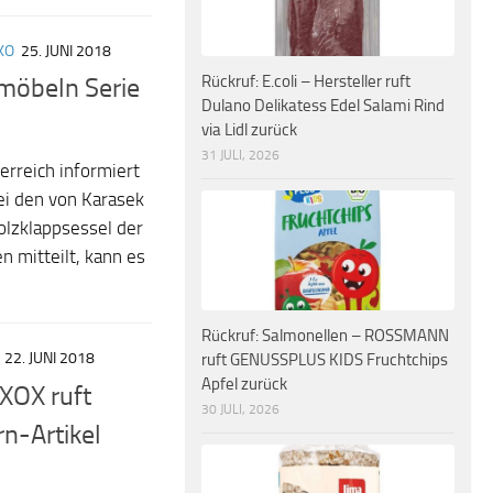
KO
25. JUNI 2018
Rückruf: E.coli – Hersteller ruft
nmöbeln Serie
Dulano Delikatess Edel Salami Rind
via Lidl zurück
31 JULI, 2026
erreich informiert
bei den von Karasek
olzklappsessel der
 mitteilt, kann es
Rückruf: Salmonellen – ROSSMANN
22. JUNI 2018
ruft GENUSSPLUS KIDS Fruchtchips
Apfel zurück
 XOX ruft
30 JULI, 2026
n-Artikel