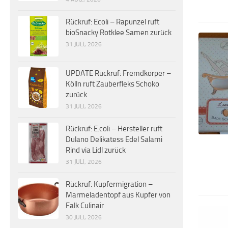
Rückruf: Ecoli – Rapunzel ruft
bioSnacky Rotklee Samen zurück
31 JULI, 2026
UPDATE Rückruf: Fremdkörper –
Kölln ruft Zauberfleks Schoko
zurück
31 JULI, 2026
Rückruf: E.coli – Hersteller ruft
Dulano Delikatess Edel Salami
Rind via Lidl zurück
31 JULI, 2026
Rückruf: Kupfermigration –
Marmeladentopf aus Kupfer von
Falk Culinair
30 JULI, 2026