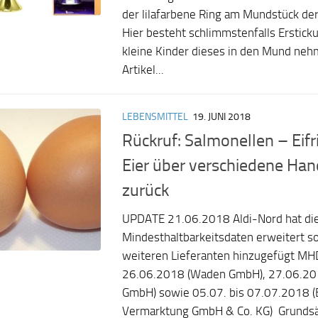
der lilafarbene Ring am Mundstück de
Hier besteht schlimmstenfalls Erstic
kleine Kinder dieses in den Mund neh
Artikel...
LEBENSMITTEL
19. JUNI 2018
Rückruf: Salmonellen – Eifri
Eier über verschiedene Han
zurück
UPDATE 21.06.2018 Aldi-Nord hat di
Mindesthaltbarkeitsdaten erweitert s
weiteren Lieferanten hinzugefügt MHD
26.06.2018 (Waden GmbH), 27.06.201
GmbH) sowie 05.07. bis 07.07.2018 (E
Vermarktung GmbH & Co. KG) Grundsätzl