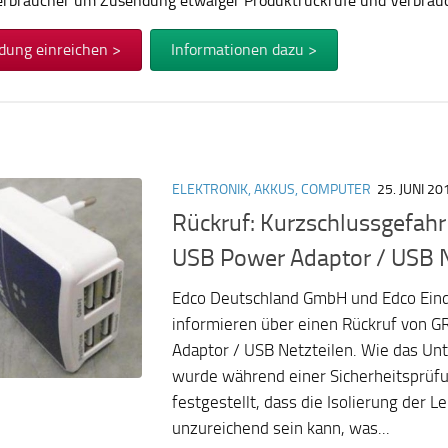
Verbraucher um Zusendung etwaiger Produktrückrufe und Verbra
dung einreichen >
Informationen dazu >
ELEKTRONIK, AKKUS, COMPUTER
25. JUNI 20
Rückruf: Kurzschlussgefah
USB Power Adaptor / USB N
Edco Deutschland GmbH und Edco Ein
informieren über einen Rückruf von
Adaptor / USB Netzteilen. Wie das Un
wurde während einer Sicherheitsprüfu
festgestellt, dass die Isolierung der
unzureichend sein kann, was...