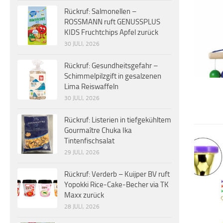
Rückruf: Salmonellen –
ROSSMANN ruft GENUSSPLUS
KIDS Fruchtchips Apfel zurück
30 JULI, 2026
Rückruf: Gesundheitsgefahr –
Schimmelpilzgift in gesalzenen
Lima Reiswaffeln
30 JULI, 2026
Rückruf: Listerien in tiefgekühltem
Gourmaître Chuka Ika
Tintenfischsalat
29 JULI, 2026
Rückruf: Verderb – Kuijper BV ruft
Yopokki Rice-Cake-Becher via TK
Maxx zurück
28 JULI, 2026