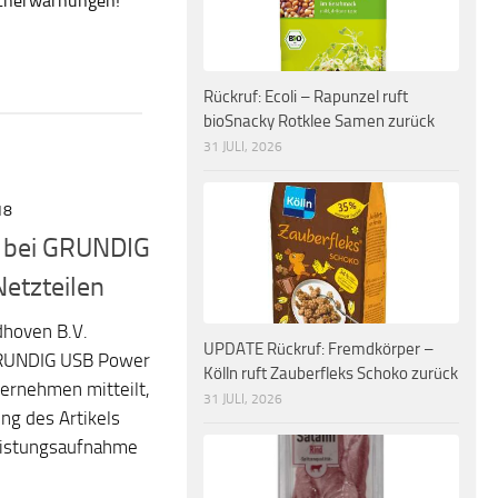
ucherwarnungen!
Rückruf: Ecoli – Rapunzel ruft
bioSnacky Rotklee Samen zurück
31 JULI, 2026
18
r bei GRUNDIG
etzteilen
dhoven B.V.
UPDATE Rückruf: Fremdkörper –
 GRUNDIG USB Power
Kölln ruft Zauberfleks Schoko zurück
ternehmen mitteilt,
31 JULI, 2026
ng des Artikels
 Leistungsaufnahme