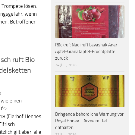
r Trompete lösen.
kungsgefahr, wenn
men. Betroffener
Rückruf: Nadi ruft Lavashak Anar –
Apfel-Granatapfel-Fruchtplatte
zurück
sch ruft Bio-
24 JULI, 2026
delsketten
e
owie einen
’s:
Dringende behördliche Warnung vor
8 (Eierhof Hennes
Royal Honey – Arzneimittel
ifrisch
enthalten
ich gilt aber: alle
23 JULI, 2026