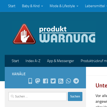
Start
Baby & Kind
Mode & Lifestyle
Lebensmittel
Zum Inhalt springen
Start
Index A-Z
App & Messenger
Produktrückruf 
KANÄLE
Unte
Suchen
Vor al
nach:
angewi