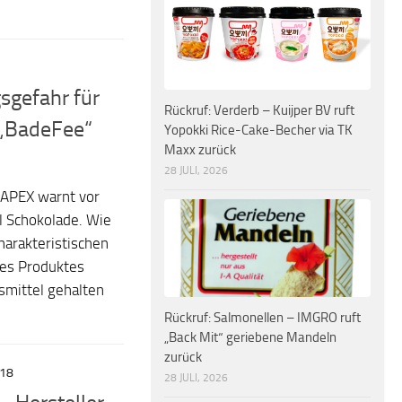
sgefahr für
Rückruf: Verderb – Kuijper BV ruft
 „BadeFee“
Yopokki Rice-Cake-Becher via TK
Maxx zurück
28 JULI, 2026
RAPEX warnt vor
l Schokolade. Wie
harakteristischen
des Produktes
smittel gehalten
Rückruf: Salmonellen – IMGRO ruft
„Back Mit“ geriebene Mandeln
zurück
018
28 JULI, 2026