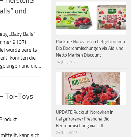
– Hersteller
alls“ und
eug „Baby Balls“
Rückruf: Noroviren in tiefgefrorenen
nummer 9107)
Bio Beerenmischungen via Aldi und
el wurde bereits
Netto Marken Discount
ilt, könnten die
24 JULI, 2026
gelangen und die...
 – Toi-Toys
UPDATE Rückruf: Noroviren in
tiefgefrorener Freshona Bio
 Produkt
Beerenmischung via Lidl
24 JULI, 2026
tteilt, kann sich