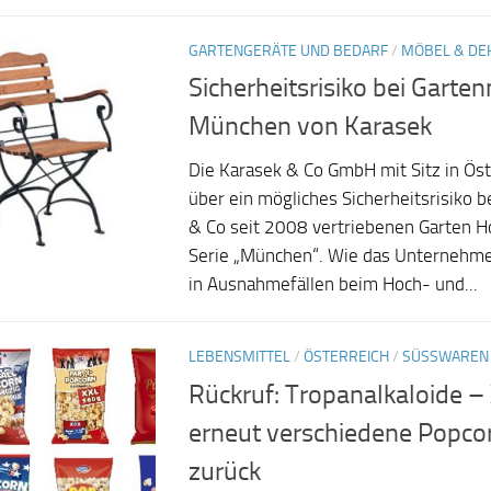
GARTENGERÄTE UND BEDARF
/
MÖBEL & DE
Sicherheitsrisiko bei Garte
München von Karasek
Die Karasek & Co GmbH mit Sitz in Öst
über ein mögliches Sicherheitsrisiko 
& Co seit 2008 vertriebenen Garten H
Serie „München“. Wie das Unternehmen
in Ausnahmefällen beim Hoch- und...
LEBENSMITTEL
/
ÖSTERREICH
/
SÜSSWAREN
Rückruf: Tropanalkaloide –
erneut verschiedene Popcor
zurück