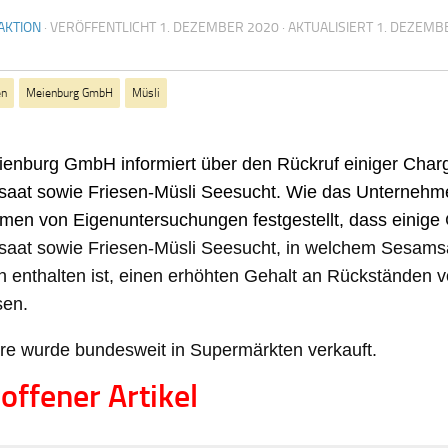
AKTION
· VERÖFFENTLICHT
1. DEZEMBER 2020
· AKTUALISIERT
1. DEZEMB
en
Meienburg GmbH
Müsli
ienburg GmbH informiert über den Rückruf einiger Charg
aat sowie Friesen-Müsli Seesucht. Wie das Unternehmen
men von Eigenuntersuchungen festgestellt, dass einige
saat
sowie
Friesen-Müsli Seesucht
, in welchem Sesamsa
 enthalten ist, einen erhöhten Gehalt an Rückständen v
sen.
re wurde bundesweit in Supermärkten verkauft.
offener Artikel