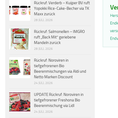
Rückruf: Verderb – Kuijper BV ruft
Ve
Yopokki Rice-Cake-Becher via TK
Maxx zurück
Hers
28 JULI, 2026
Endk
vers
Rückruf: Salmonellen – IMGRO
ruft „Back Mit“ geriebene
Endv
Mandeln zurück
28 JULI, 2026
Rückruf: Noroviren in
tiefgefrorenen Bio
Beerenmischungen via Aldi und
Netto Marken Discount
24 JULI, 2026
UPDATE Rückruf: Noroviren in
tiefgefrorener Freshona Bio
Beerenmischung via Lidl
24 JULI, 2026