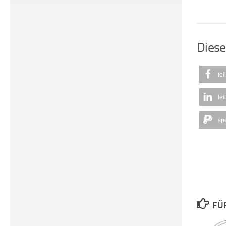
Diese
tei
tei
sp
FÜ