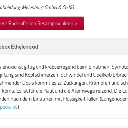
abbildung: Meienburg GmbH & Co.KG
ere Rückrufe von Sesamprodukten >
obox Ethylenoxid
ylenoxid ist giftig und krebserregend beim Einatmen. Sympt
giftung sind Kopfschmerzen, Schwindel und Übelkeit/Erbrec
ehmender Dosis kommt es zu Zuckungen, Krämpfen und sch
 Koma. Es ist für die Haut und die Atemwege reizend. Die L
nden nach dem Einatmen mit Flüssigkeit füllen (Lungenödem)
ipedia.de
)