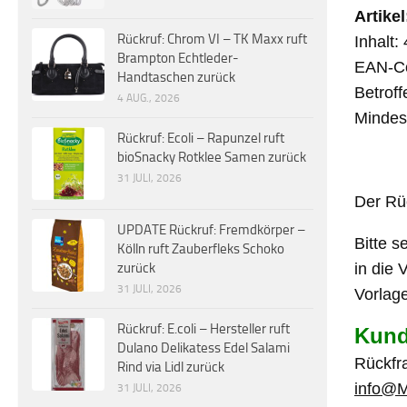
Artike
Rückruf: Chrom VI – TK Maxx ruft
Inhalt:
Brampton Echtleder-
EAN-C
Handtaschen zurück
Betrof
4 AUG., 2026
Mindes
Rückruf: Ecoli – Rapunzel ruft
bioSnacky Rotklee Samen zurück
31 JULI, 2026
Der Rüc
UPDATE Rückruf: Fremdkörper –
Bitte 
Kölln ruft Zauberfleks Schoko
in die 
zurück
31 JULI, 2026
Vorlag
Rückruf: E.coli – Hersteller ruft
Kund
Dulano Delikatess Edel Salami
Rückfr
Rind via Lidl zurück
info@M
31 JULI, 2026