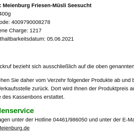
l:
Meienburg Friesen-Müsli Seesucht
 400g
ode:
4009790008278
fene Charge:
1217
thaltbarkeitsdatum:
05.06.2021
kruf bezieht sich ausschließlich auf die oben genannte
sehen Sie daher vom Verzehr folgender Produkte ab und 
Verkaufsstelle zurück. Dort wird Ihnen der Produktpreis 
e des Kassenbons erstattet.
enservice
agen unter der Hotline 04461/986050 und unter der E-M
eienburg.de