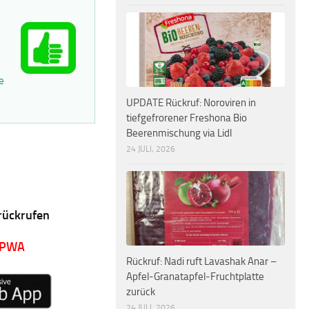
e
UPDATE Rückruf: Noroviren in
tiefgefrorener Freshona Bio
Beerenmischung via Lidl
24 JULI, 2026
rückrufen
 PWA
Rückruf: Nadi ruft Lavashak Anar –
Apfel-Granatapfel-Fruchtplatte
zurück
24 JULI, 2026