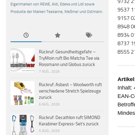
9732 2
Eigenmarken von REWE, Aldi, Edeka und Lidl sowie
9537 1
Produkte der Marken Teekanne, Meßmer und Ostmann.
9157 0
8948 0
8934 0
8737 1
8555 2
Rückruf: Gesundheitsgefahr –
TryMoin ruft Bio Matcha Tee via
Rossmann und Globus zurück
7 AUG., 2026
Artikel
Rückruf: Asbest – Woolworth ruft
Inhalt:
verschiedene Stretch Spielzeuge
EAN-C
zurück
Betrof
6 AUG., 2026
Mindes
Rückruf: Decathlon ruft SIMOND
Karabiner Express-Set’s zurück
5 AUG., 2026