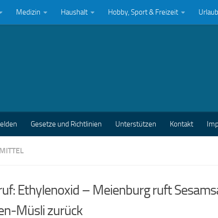
Medizin
Haushalt
Hobby, Sport & Freizeit
Urlau
melden
Gesetze und Richtlinien
Unterstützen
Kontakt
Im
MITTEL
uf: Ethylenoxid – Meienburg ruft Sesams
en-Müsli zurück