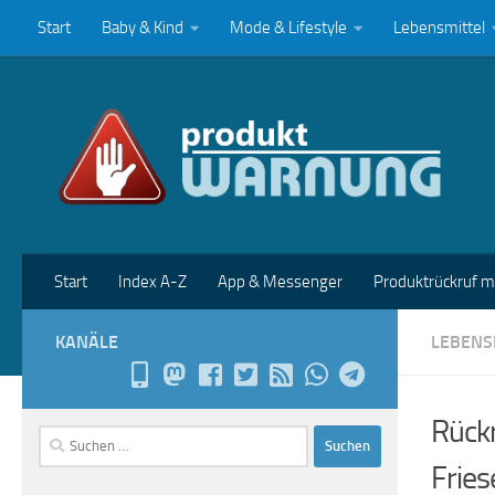
Start
Baby & Kind
Mode & Lifestyle
Lebensmittel
Zum Inhalt springen
Start
Index A-Z
App & Messenger
Produktrückruf 
KANÄLE
LEBENS
Rückr
Suchen
nach:
Fries