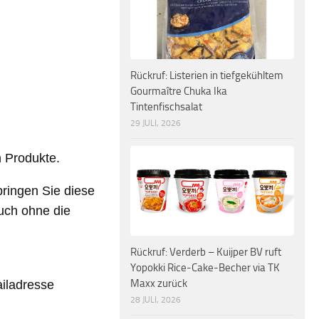
Rückruf: Listerien in tiefgekühltem
Gourmaître Chuka Ika
Tintenfischsalat
29 JULI, 2026
n Produkte
.
bringen Sie diese
auch ohne die
Rückruf: Verderb – Kuijper BV ruft
Yopokki Rice-Cake-Becher via TK
Maxx zurück
ailadresse
28 JULI, 2026