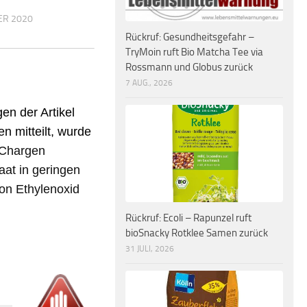
ER 2020
Rückruf: Gesundheitsgefahr –
TryMoin ruft Bio Matcha Tee via
Rossmann und Globus zurück
7 AUG., 2026
en der Artikel
 mitteilt, wurde
Chargen
at in geringen
on Ethylenoxid
Rückruf: Ecoli – Rapunzel ruft
bioSnacky Rotklee Samen zurück
31 JULI, 2026