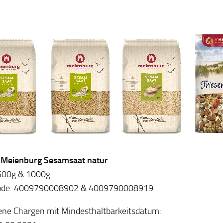
: Meienburg Sesamsaat natur
 500g & 1000g
de: 4009790008902 & 4009790008919
ene Chargen mit Mindesthaltbarkeitsdatum: