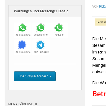
VON
RED
Warnungen über Messenger Kanäle
Cereali
Die Me
Sesams
im Rah
Sesam
Mengen
aufwei
Über PayPal fördern >
Die Wa
Betr
MONATSÜBERSICHT