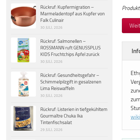
Rückruf: Kupfermigration –
Produkt
Marmeladentopf aus Kupfer von
Falk Culinair
Weit
30 JULI, 2026
Rückruf: Salmonellen –
ROSSMANN ruft GENUSSPLUS
Inf
KIDS Fruchtchips Apfel zurück
30 JULI, 2026
Eth
Rückruf: Gesundheitsgefahr –
Ver
Schimmelpilzgift in gesalzenen
Lima Reiswaffeln
zun
30 JULI, 2026
zum
Stu
Rückruf: Listerien in tiefgekühltem
Gourmaître Chuka Ika
wik
Tintenfischsalat
29 JULI, 2026