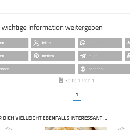
 wichtige Information weitergeben
len
teilen
teilen
len
merken
teilen
enden
spenden
Seite 1 von 1
1
R DICH VIELLEICHT EBENFALLS INTERESSANT …