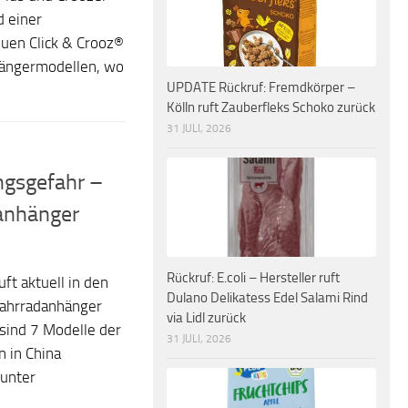
d einer
uen Click & Crooz®
gängermodellen, wo
UPDATE Rückruf: Fremdkörper –
Kölln ruft Zauberfleks Schoko zurück
31 JULI, 2026
ngsgefahr –
danhänger
Rückruf: E.coli – Hersteller ruft
t aktuell in den
Dulano Delikatess Edel Salami Rind
Fahrradanhänger
via Lidl zurück
sind 7 Modelle der
31 JULI, 2026
n in China
 unter