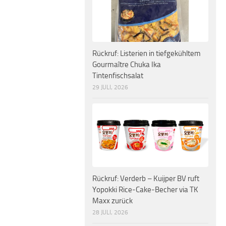
Rückruf: Listerien in tiefgekühltem
Gourmaître Chuka Ika
Tintenfischsalat
29 JULI, 2026
Rückruf: Verderb – Kuijper BV ruft
Yopokki Rice-Cake-Becher via TK
Maxx zurück
28 JULI, 2026