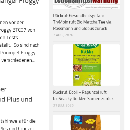
hänger Froggy
Rückruf: Gesundheitsgefahr –
TryMoin ruft Bio Matcha Tee via
nen vor der
Rossmann und Globus zurück
Froggy BTC07 von
7 AUG., 2026
en Tests
tellt. So sind nach
 Primopet Froggy
 verschiedenen...
6er
Rückruf: Ecoli – Rapunzel ruft
id Plus und
bioSnacky Rotklee Samen zurück
31 JULI, 2026
tshinweis für die
Plus und Croozer