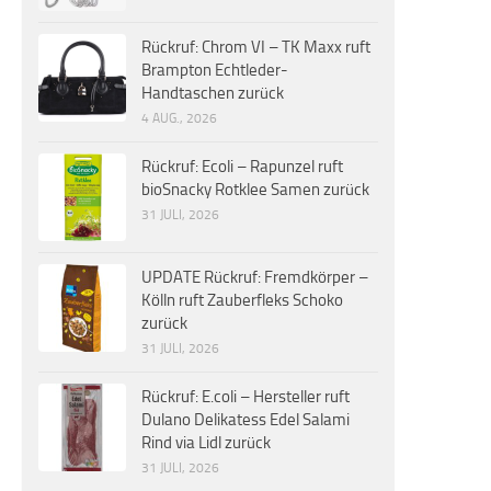
Rückruf: Chrom VI – TK Maxx ruft
Brampton Echtleder-
Handtaschen zurück
4 AUG., 2026
Rückruf: Ecoli – Rapunzel ruft
bioSnacky Rotklee Samen zurück
31 JULI, 2026
UPDATE Rückruf: Fremdkörper –
Kölln ruft Zauberfleks Schoko
zurück
31 JULI, 2026
Rückruf: E.coli – Hersteller ruft
Dulano Delikatess Edel Salami
Rind via Lidl zurück
31 JULI, 2026