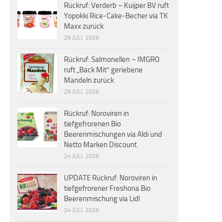
Rückruf: Verderb – Kuijper BV ruft
Yopokki Rice-Cake-Becher via TK
Maxx zurück
28 JULI, 2026
Rückruf: Salmonellen – IMGRO
ruft „Back Mit“ geriebene
Mandeln zurück
28 JULI, 2026
Rückruf: Noroviren in
tiefgefrorenen Bio
Beerenmischungen via Aldi und
Netto Marken Discount
24 JULI, 2026
UPDATE Rückruf: Noroviren in
tiefgefrorener Freshona Bio
Beerenmischung via Lidl
24 JULI, 2026