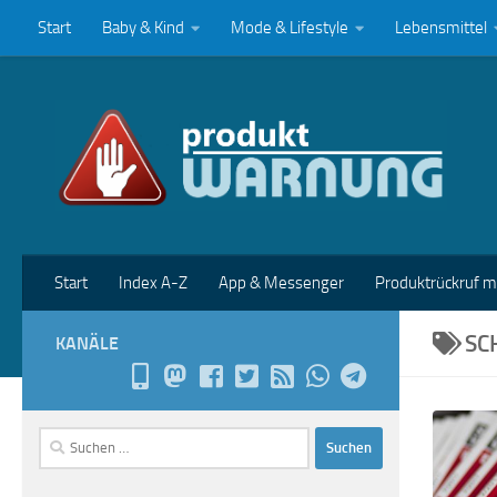
Start
Baby & Kind
Mode & Lifestyle
Lebensmittel
Zum Inhalt springen
Start
Index A-Z
App & Messenger
Produktrückruf 
SC
KANÄLE
Suchen
nach: