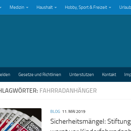
Medizin
Haushalt
Hobby, Sport & Freizeit
Urlau
melden
Gesetze und Richtlinien
Unterstützen
Kontakt
Im
HLAGWÖRTER:
FAHRRADANHÄNGER
BLOG
11. MAI 2019
Sicherheitsmängel: Stiftun