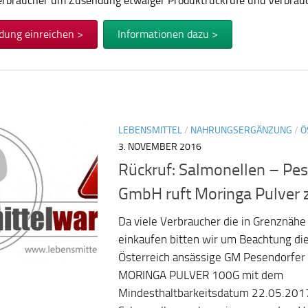
Verbraucher um Zusendung etwaiger Produktrückrufe und Verbra
dung einreichen >
Informationen dazu >
LEBENSMITTEL
/
NAHRUNGSERGÄNZUNG
/
Ö
3. NOVEMBER 2016
Rückruf: Salmonellen – Pe
GmbH ruft Moringa Pulver 
Da viele Verbraucher die in Grenznähe 
einkaufen bitten wir um Beachtung di
Österreich ansässige GM Pesendorfer
MORINGA PULVER 100G mit dem
Mindesthaltbarkeitsdatum 22.05.201