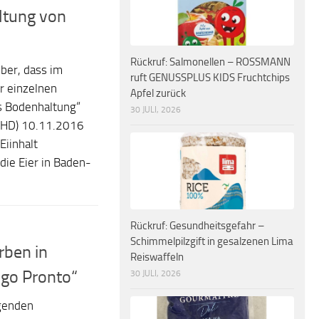
ltung von
Rückruf: Salmonellen – ROSSMANN
ber, dass im
ruft GENUSSPLUS KIDS Fruchtchips
r einzelnen
Apfel zurück
us Bodenhaltung“
30 JULI, 2026
MHD) 10.11.2016
Eiinhalt
die Eier in Baden-
Rückruf: Gesundheitsgefahr –
Schimmelpilzgift in gesalzenen Lima
rben in
Reiswaffeln
go Pronto“
30 JULI, 2026
genden