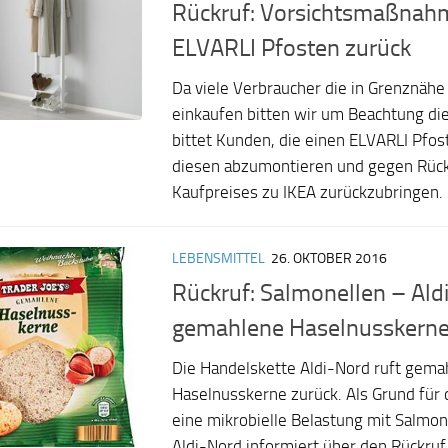
Rückruf: Vorsichtsmaßnahm
ELVARLI Pfosten zurück
Da viele Verbraucher die in Grenznähe 
einkaufen bitten wir um Beachtung d
bittet Kunden, die einen ELVARLI Pfos
diesen abzumontieren und gegen Rück
Kaufpreises zu IKEA zurückzubringen. D
LEBENSMITTEL
26. OKTOBER 2016
Rückruf: Salmonellen – Ald
gemahlene Haselnusskerne
Die Handelskette Aldi-Nord ruft gema
Haselnusskerne zurück. Als Grund für 
eine mikrobielle Belastung mit Salmo
Aldi-Nord informiert über den Rückru