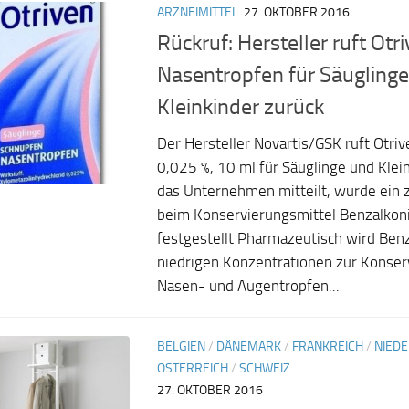
ARZNEIMITTEL
27. OKTOBER 2016
Rückruf: Hersteller ruft Otr
Nasentropfen für Säugling
Kleinkinder zurück
Der Hersteller Novartis/GSK ruft Otr
0,025 %, 10 ml für Säuglinge und Klei
das Unternehmen mitteilt, wurde ein z
beim Konservierungsmittel Benzalkon
festgestellt Pharmazeutisch wird Benz
niedrigen Konzentrationen zur Konser
Nasen- und Augentropfen...
BELGIEN
/
DÄNEMARK
/
FRANKREICH
/
NIED
ÖSTERREICH
/
SCHWEIZ
27. OKTOBER 2016