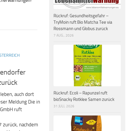
ucherwarnungen!
Rückruf: Gesundheitsgefahr –
TryMoin ruft Bio Matcha Tee via
Rossmann und Globus zurück
7 AUG., 2026
STERREICH
sendorfer
zurück
Rückruf: Ecoli – Rapunzel ruft
leben, auch dort
bioSnacky Rotklee Samen zurück
eser Meldung Die in
31 JULI, 2026
 GmbH ruft
7 zurück, nachdem