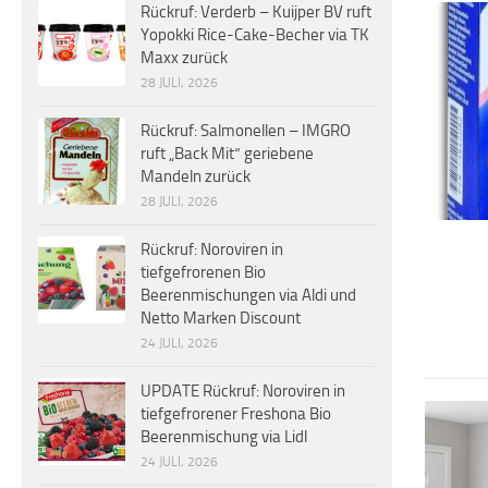
Rückruf: Verderb – Kuijper BV ruft
Yopokki Rice-Cake-Becher via TK
Maxx zurück
28 JULI, 2026
Rückruf: Salmonellen – IMGRO
ruft „Back Mit“ geriebene
Mandeln zurück
28 JULI, 2026
Rückruf: Noroviren in
tiefgefrorenen Bio
Beerenmischungen via Aldi und
Netto Marken Discount
24 JULI, 2026
UPDATE Rückruf: Noroviren in
tiefgefrorener Freshona Bio
Beerenmischung via Lidl
24 JULI, 2026