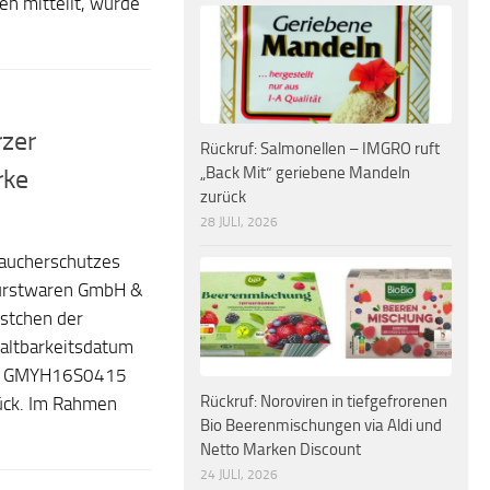
n mitteilt, wurde
rzer
Rückruf: Salmonellen – IMGRO ruft
„Back Mit“ geriebene Mandeln
rke
zurück
28 JULI, 2026
aucherschutzes
Wurstwaren GmbH &
rstchen der
ltbarkeitsdatum
er GMYH16S0415
Rückruf: Noroviren in tiefgefrorenen
ück. Im Rahmen
Bio Beerenmischungen via Aldi und
Netto Marken Discount
24 JULI, 2026