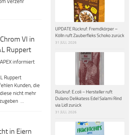
om Verzehr
UPDATE Rückruf: Fremdkörper –
Kölln ruft Zauberfleks Schoko zurück
Chrom VI in
31 JULI, 2026
&L Ruppert
APEX informiert
&L Ruppert
fehlen Kunden, die
Rückruf: E.coli – Hersteller ruft
 diese nicht mehr
Dulano Delikatess Edel Salami Rind
zugeben ...
via Lidl zurück
31 JULI, 2026
ht in Eiern