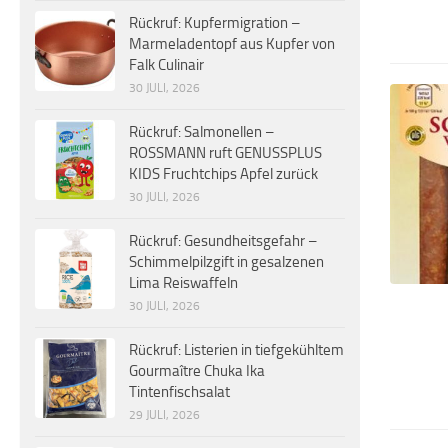
Rückruf: Kupfermigration –
Marmeladentopf aus Kupfer von
Falk Culinair
30 JULI, 2026
Rückruf: Salmonellen –
ROSSMANN ruft GENUSSPLUS
KIDS Fruchtchips Apfel zurück
30 JULI, 2026
Rückruf: Gesundheitsgefahr –
Schimmelpilzgift in gesalzenen
Lima Reiswaffeln
30 JULI, 2026
Rückruf: Listerien in tiefgekühltem
Gourmaître Chuka Ika
Tintenfischsalat
29 JULI, 2026