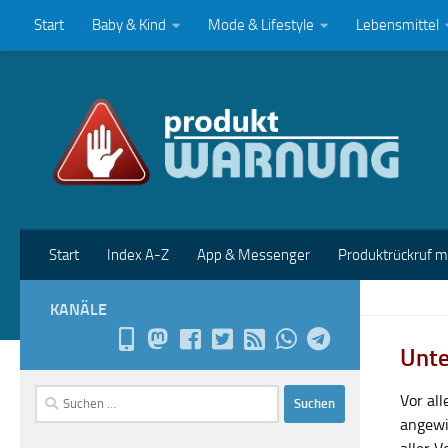
Start
Baby & Kind
Mode & Lifestyle
Lebensmittel
Zum Inhalt springen
Start
Index A-Z
App & Messenger
Produktrückruf 
KANÄLE
Unte
Suchen
Vor al
nach:
angewi