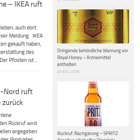
e – IKEA ruft
leben, auch dort
ieser Meldung IKEA
ten gekauft haben,
Dringende behördliche Warnung vor
erstattung des
Royal Honey – Arzneimittel
er Pfosten ist...
enthalten
23 JULI, 2026
i-Nord ruft
 zurück
hlene
den Rückruf wird
nellen angegeben
Rückruf: Nachgärung – SPRITZ
f des Produktes