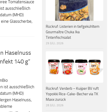
nnree Tomatensauce
st ausschließlich
sdatum (MHD)
 eine Glasscherbe,
Rückruf: Listerien in tiefgekühltem
Gourmaître Chuka Ika
Tintenfischsalat
29 JULI, 2026
gen Haselnuss
nfekt 140 g“
dmBio
n ist ausschließlich
Rückruf: Verderb – Kuijper BV ruft
sdatum (MHD)
Yopokki Rice-Cake-Becher via TK
Maxx zurück
llergen Haselnuss,
28 JULI, 2026
robleme