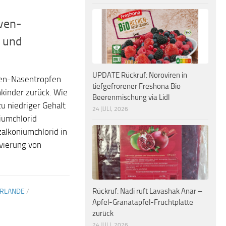
iven-
e und
UPDATE Rückruf: Noroviren in
iven-Nasentropfen
tiefgefrorener Freshona Bio
nkinder zurück. Wie
Beerenmischung via Lidl
u niedriger Gehalt
24 JULI, 2026
iumchlorid
alkoniumchlorid in
vierung von
Rückruf: Nadi ruft Lavashak Anar –
ERLANDE
/
Apfel-Granatapfel-Fruchtplatte
zurück
24 JULI, 2026