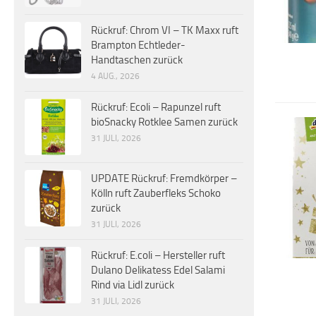
Rückruf: Chrom VI – TK Maxx ruft
Brampton Echtleder-
Handtaschen zurück
4 AUG., 2026
Rückruf: Ecoli – Rapunzel ruft
bioSnacky Rotklee Samen zurück
31 JULI, 2026
UPDATE Rückruf: Fremdkörper –
Kölln ruft Zauberfleks Schoko
zurück
31 JULI, 2026
Rückruf: E.coli – Hersteller ruft
Dulano Delikatess Edel Salami
Rind via Lidl zurück
31 JULI, 2026