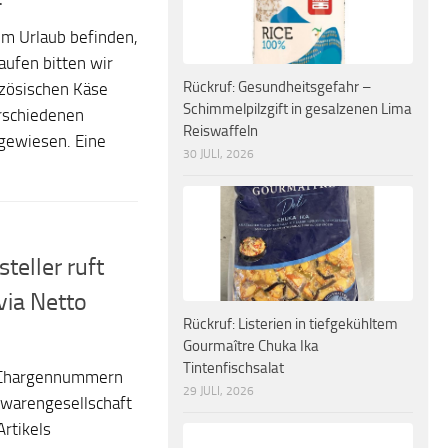
im Urlaub befinden,
aufen bitten wir
Rückruf: Gesundheitsgefahr –
zösischen Käse
Schimmelpilzgift in gesalzenen Lima
rschiedenen
Reiswaffeln
gewiesen. Eine
30 JULI, 2026
teller ruft
via Netto
Rückruf: Listerien in tiefgekühltem
Gourmaître Chuka Ika
Tintenfischsalat
 Chargennummern
29 JULI, 2026
warengesellschaft
rtikels