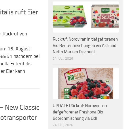
alis ruft Eier
n Rückruf von
Rückruf: Noroviren in tiefgefrorenen
Bio Beerenmischungen via Aldi und
zum 16. August
Netto Marken Discount
58851 nachdem bei
24 JULI, 2026
lla Enteritidis
er Eier kann
UPDATE Rückruf: Noroviren in
 – New Classic
tiefgefrorener Freshona Bio
totransporter
Beerenmischung via Lidl
24 JULI, 2026