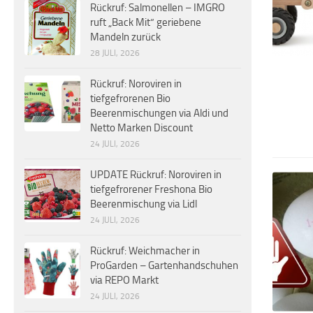
Rückruf: Salmonellen – IMGRO
ruft „Back Mit“ geriebene
Mandeln zurück
28 JULI, 2026
Rückruf: Noroviren in
tiefgefrorenen Bio
Beerenmischungen via Aldi und
Netto Marken Discount
24 JULI, 2026
UPDATE Rückruf: Noroviren in
tiefgefrorener Freshona Bio
Beerenmischung via Lidl
24 JULI, 2026
Rückruf: Weichmacher in
ProGarden – Gartenhandschuhen
via REPO Markt
24 JULI, 2026