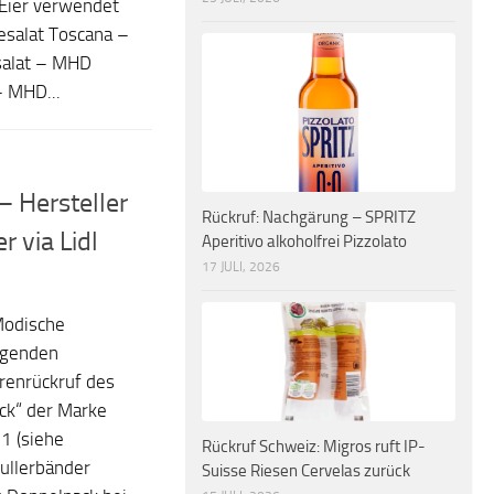
 Eier verwendet
esalat Toscana –
salat – MHD
 MHD...
– Hersteller
Rückruf: Nachgärung – SPRITZ
r via Lidl
Aperitivo alkoholfrei Pizzolato
17 JULI, 2026
Modische
ugenden
renrückruf des
ack“ der Marke
1 (siehe
Rückruf Schweiz: Migros ruft IP-
ullerbänder
Suisse Riesen Cervelas zurück