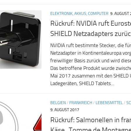
ELEKTRONIK, AKKUS, COMPUTER
9. AUGUST 
Rückruf: NVIDIA ruft Eurost
SHIELD Netzadapters zurüc
NVIDIA ruft bestimmte Stecker, die fü
Netzadapter in Kontinentaleuropa vor
freiwilliger Basis zurück und wird die
Das betroffene Produkt wurde zwisch
Mai 2017 zusammen mit den SHIELD U
Ladegeräten, SHIELD Tablets...
BELGIEN
/
FRANKREICH
/
LEBENSMITTEL
/
SC
9. AUGUST 2017
Rückruf: Salmonellen in fr
Käse „Tomme de Montagne