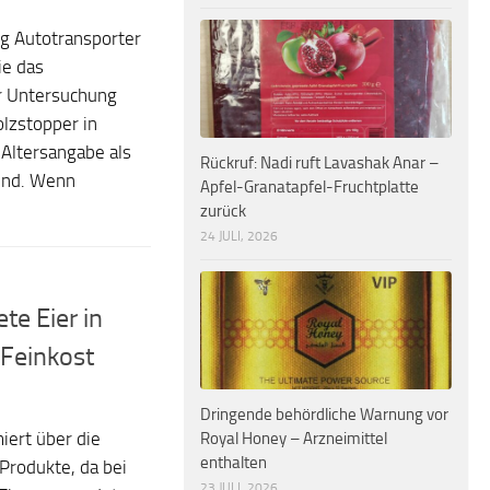
ug Autotransporter
ie das
r Untersuchung
olzstopper in
ltersangabe als
Rückruf: Nadi ruft Lavashak Anar –
sind. Wenn
Apfel-Granatapfel-Fruchtplatte
zurück
24 JULI, 2026
te Eier in
Feinkost
Dringende behördliche Warnung vor
Royal Honey – Arzneimittel
ert über die
enthalten
Produkte, da bei
23 JULI, 2026