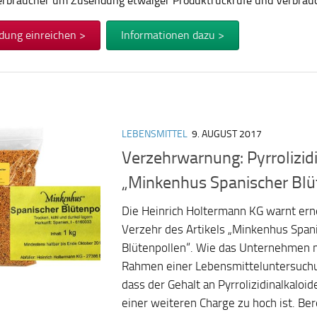
Verbraucher um Zusendung etwaiger Produktrückrufe und Verbra
dung einreichen >
Informationen dazu >
LEBENSMITTEL
9. AUGUST 2017
Verzehrwarnung: Pyrrolizidi
„Minkenhus Spanischer Blü
Die Heinrich Holtermann KG warnt er
Verzehr des Artikels „Minkenhus Span
Blütenpollen“. Wie das Unternehmen m
Rahmen einer Lebensmitteluntersuchun
dass der Gehalt an Pyrrolizidinalkaloid
einer weiteren Charge zu hoch ist. Bere