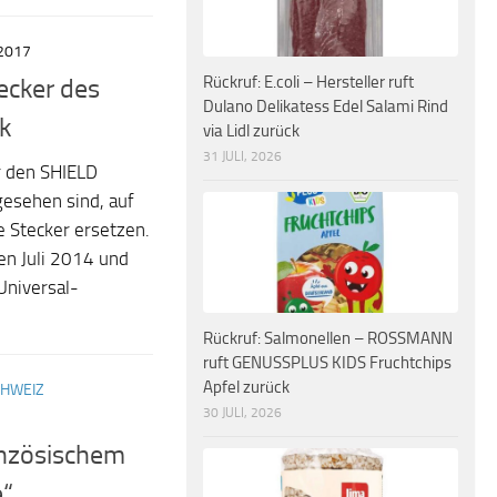
2017
Rückruf: E.coli – Hersteller ruft
ecker des
Dulano Delikatess Edel Salami Rind
k
via Lidl zurück
31 JULI, 2026
r den SHIELD
gesehen sind, auf
se Stecker ersetzen.
en Juli 2014 und
niversal-
Rückruf: Salmonellen – ROSSMANN
ruft GENUSSPLUS KIDS Fruchtchips
Apfel zurück
HWEIZ
30 JULI, 2026
anzösischem
“