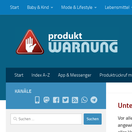
Start
Baby & Kind
Mode & Lifestyle
Lebensmittel
Zum Inhalt springen
Start
Index A-Z
App & Messenger
Produktrückruf 
KANÄLE
Unte
Suchen
Vor al
nach:
angewi