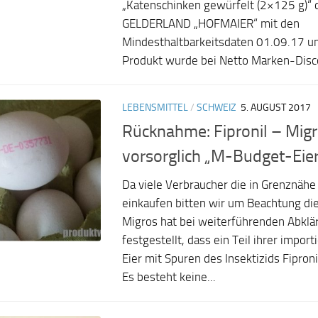
„Katenschinken gewürfelt (2×125 g)“ 
GELDERLAND „HOFMAIER“ mit den
Mindesthaltbarkeitsdaten 01.09.17 
Produkt wurde bei Netto Marken-Discou
LEBENSMITTEL
/
SCHWEIZ
5. AUGUST 2017
Rücknahme: Fipronil – Migr
vorsorglich „M-Budget-Eier
Da viele Verbraucher die in Grenznähe 
einkaufen bitten wir um Beachtung di
Migros hat bei weiterführenden Abkl
festgestellt, dass ein Teil ihrer impo
Eier mit Spuren des Insektizids Fiproni
Es besteht keine...