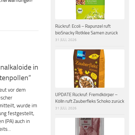
ucherwarnungen!
Rückruf: Ecoli – Rapunzel ruft
bioSnacky Rotklee Samen zurück
31 JULI, 2026
nalkaloide in
tenpollen“
neut vor dem
UPDATE Rückruf: Fremdkörper –
ischer
Kölln ruft Zauberfleks Schoko zurück
itteilt, wurde im
31 JULI, 2026
g festgestellt,
en (PA) auch in
its...