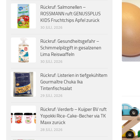
Rückruf: Salmonellen –
ROSSMANN ruft GENUSSPLUS
KIDS Fruchtchips Apfel zurück
30 JULI, 2026
Rückruf: Gesundheitsgefahr –
Schimmelpilzgift in gesalzenen
Lima Reiswaffeln
30 JULI, 2026
Rückruf: Listerien in tiefgekühltem
Gourmaître Chuka Ika
Tintenfischsalat
29 JULI, 2026
Rückruf: Verderb – Kuijper BV ruft
Yopokki Rice-Cake-Becher via TK
Maxx zurück
28 JULI, 2026