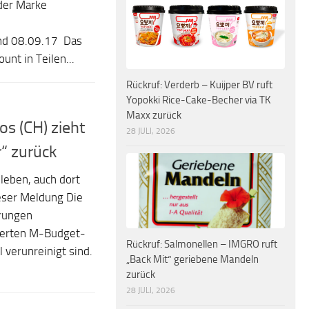
der Marke
und 08.09.17 Das
nt in Teilen...
Rückruf: Verderb – Kuijper BV ruft
Yopokki Rice-Cake-Becher via TK
Maxx zurück
os (CH) zieht
28 JULI, 2026
“ zurück
leben, auch dort
eser Meldung Die
ärungen
rtierten M-Budget-
Rückruf: Salmonellen – IMGRO ruft
l verunreinigt sind.
„Back Mit“ geriebene Mandeln
zurück
28 JULI, 2026