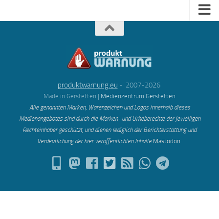
produktwarnung.eu
- 2007-2026
Made in Gerstetten |
Medienzentrum Gerstetten
Alle genannten Marken, Warenzeichen und Logos innerhalb dieses
Medienangebotes sind durch die Marken- und Urheberechte der jeweiligen
Rechteinhaber geschützt, und dienen lediglich der Berichterstattung und
Verdeutlichung der hier veröffentlichten Inh
alte
Mastodon