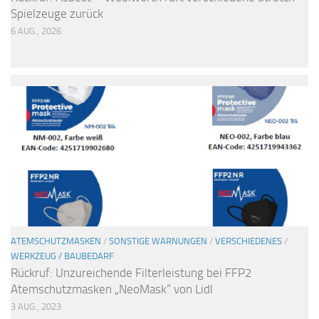
Spielzeuge zurück
6 AUG., 2026
ATEMSCHUTZMASKEN
/
SONSTIGE WARNUNGEN
/
VERSCHIEDENES
/
WERKZEUG / BAUBEDARF
Rückruf: Unzureichende Filterleistung bei FFP2
Atemschutzmasken „NeoMask“ von Lidl
3 AUG., 2023