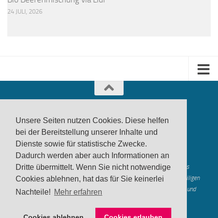
24 JULI, 2026
Unsere Seiten nutzen Cookies. Diese helfen
bei der Bereitstellung unserer Inhalte und
Dienste sowie für statistische Zwecke.
produktwarnung.eu
- 2007-2026
Dadurch werden aber auch Informationen an
Made in Gerstetten |
Medienzentrum Gerstetten
Alle genannten Marken, Warenzeichen und Logos innerhalb dieses
Dritte übermittelt. Wenn Sie nicht notwendige
Medienangebotes sind durch die Marken- und Urheberechte der jeweiligen
Cookies ablehnen, hat das für Sie keinerlei
Rechteinhaber geschützt, und dienen lediglich der Berichterstattung und
Nachteile!
Mehr erfahren
Verdeutlichung der hier veröffentlichten Inh
alte
Mastodon
Cookies ablehnen
Cookies erlauben