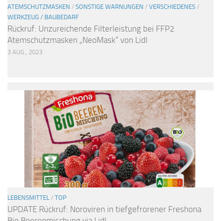
ATEMSCHUTZMASKEN
/
SONSTIGE WARNUNGEN
/
VERSCHIEDENES
/
WERKZEUG / BAUBEDARF
Rückruf: Unzureichende Filterleistung bei FFP2
Atemschutzmasken „NeoMask“ von Lidl
3 AUG., 2023
LEBENSMITTEL
/
TOP
UPDATE Rückruf: Noroviren in tiefgefrorener Freshona
Bio Beerenmischung via Lidl