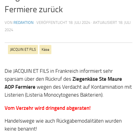
Fermiere zurück
VON
REDAKTION
· VERÖFFENTLICHT
18. JULI 2024
· AKTUALISIERT
18. JULI
2024
JACQUIN ET FILS
Käse
Die JACQUIN ET FILS in Frankreich informiert sehr
sparsam über den Rückruf des
Ziegenkäse Ste Maure
AOP Fermiere
wegen des Verdacht auf Kontamination mit
Listerien (Listeria Monocytogenes Bakterien).
Vom Verzehr wird dringend abgeraten!
Handelswege wie auch Rückgabemodalitäten wurden
keine benannt!