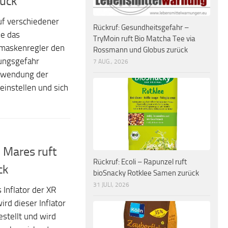
ück
uf verschiedener
Rückruf: Gesundheitsgefahr –
e das
TryMoin ruft Bio Matcha Tee via
hmaskenregler den
Rossmann und Globus zurück
zungsgefahr
7 AUG., 2026
erwendung der
instellen und sich
 Mares ruft
Rückruf: Ecoli – Rapunzel ruft
ck
bioSnacky Rotklee Samen zurück
31 JULI, 2026
 Inflator der XR
ird dieser Inflator
stellt und wird