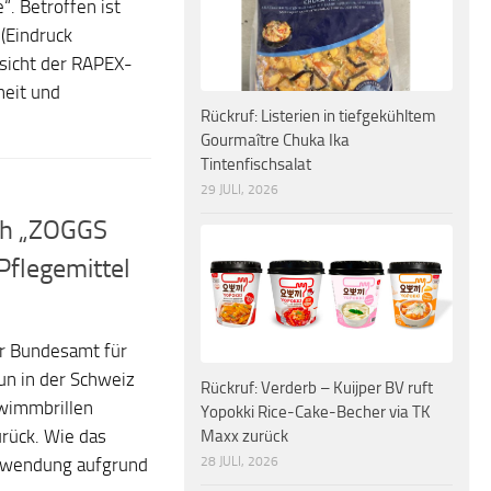
“. Betroffen ist
(Eindruck
sicht der RAPEX-
heit und
Rückruf: Listerien in tiefgekühltem
Gourmaître Chuka Ika
Tintenfischsalat
29 JULI, 2026
ch „ZOGGS
Pflegemittel
r Bundesamt für
un in der Schweiz
Rückruf: Verderb – Kuijper BV ruft
hwimmbrillen
Yopokki Rice-Cake-Becher via TK
Maxx zurück
rück. Wie das
28 JULI, 2026
erwendung aufgrund