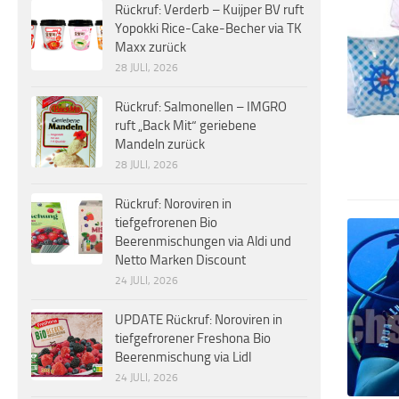
Rückruf: Verderb – Kuijper BV ruft
Yopokki Rice-Cake-Becher via TK
Maxx zurück
28 JULI, 2026
Rückruf: Salmonellen – IMGRO
ruft „Back Mit“ geriebene
Mandeln zurück
28 JULI, 2026
Rückruf: Noroviren in
tiefgefrorenen Bio
Beerenmischungen via Aldi und
Netto Marken Discount
24 JULI, 2026
UPDATE Rückruf: Noroviren in
tiefgefrorener Freshona Bio
Beerenmischung via Lidl
24 JULI, 2026