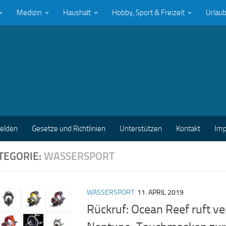
Medizin
Haushalt
Hobby, Sport & Freizeit
Urlau
melden
Gesetze und Richtlinien
Unterstützen
Kontakt
Im
TEGORIE:
WASSERSPORT
WASSERSPORT
11. APRIL 2019
Rückruf: Ocean Reef ruft v