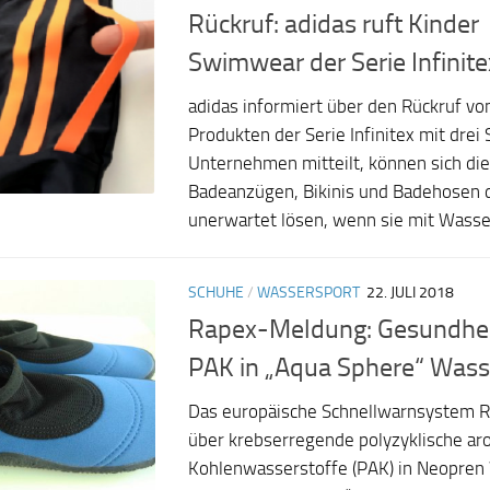
Rückruf: adidas ruft Kinder
Swimwear der Serie Infinite
adidas informiert über den Rückruf v
Produkten der Serie Infinitex mit drei 
Unternehmen mitteilt, können sich die 
Badeanzügen, Bikinis und Badehosen d
unerwartet lösen, wenn sie mit Wasser
SCHUHE
/
WASSERSPORT
22. JULI 2018
Rapex-Meldung: Gesundhei
PAK in „Aqua Sphere“ Was
Das europäische Schnellwarnsystem R
über krebserregende polyzyklische ar
Kohlenwasserstoffe (PAK) in Neopre