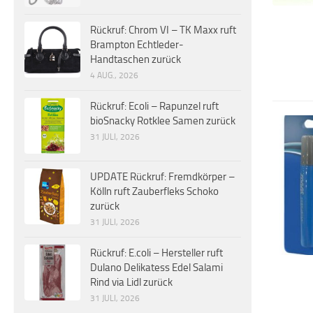
Rückruf: Chrom VI – TK Maxx ruft
Brampton Echtleder-
Handtaschen zurück
4 AUG., 2026
Rückruf: Ecoli – Rapunzel ruft
bioSnacky Rotklee Samen zurück
31 JULI, 2026
UPDATE Rückruf: Fremdkörper –
Kölln ruft Zauberfleks Schoko
zurück
31 JULI, 2026
Rückruf: E.coli – Hersteller ruft
Dulano Delikatess Edel Salami
Rind via Lidl zurück
31 JULI, 2026