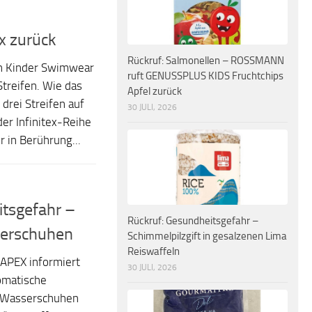
x zurück
Rückruf: Salmonellen – ROSSMANN
on Kinder Swimwear
ruft GENUSSPLUS KIDS Fruchtchips
Streifen. Wie das
Apfel zurück
drei Streifen auf
30 JULI, 2026
er Infinitex-Reihe
 in Berührung...
tsgefahr –
Rückruf: Gesundheitsgefahr –
serschuhen
Schimmelpilzgift in gesalzenen Lima
Reiswaffeln
APEX informiert
30 JULI, 2026
omatische
n Wasserschuhen