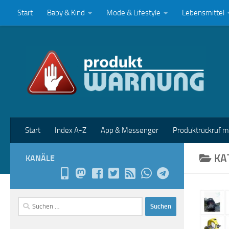
Start
Baby & Kind
Mode & Lifestyle
Lebensmittel
Zum Inhalt springen
Start
Index A-Z
App & Messenger
Produktrückruf 
KA
KANÄLE
Suchen
nach: