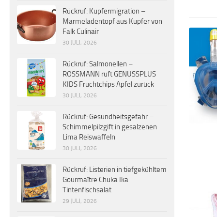
Rückruf: Kupfermigration –
Marmeladentopf aus Kupfer von
Falk Culinair
30 JULI, 2026
Rückruf: Salmonellen –
ROSSMANN ruft GENUSSPLUS
KIDS Fruchtchips Apfel zurück
30 JULI, 2026
Rückruf: Gesundheitsgefahr –
Schimmelpilzgift in gesalzenen
Lima Reiswaffeln
30 JULI, 2026
Rückruf: Listerien in tiefgekühltem
Gourmaître Chuka Ika
Tintenfischsalat
29 JULI, 2026