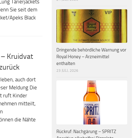
 Lung Tarierjackets
Wenn Sie seit dem
cket/Apeks Black
Dringende behördliche Warnung vor
 – Kruidvat
Royal Honey – Arzneimittel
enthalten
zurück
23 JULI, 2026
leben, auch dort
eser Meldung Die
t ruft Kinder
nehmen mitteilt,
en
önnen die Nähte
Rückruf: Nachgärung – SPRITZ