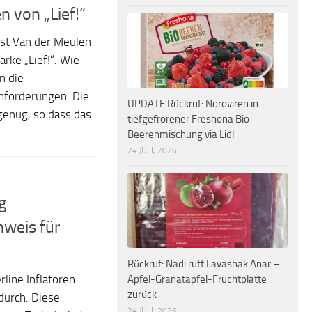
 von „Lief!“
ist Van der Meulen
ke „Lief!“. Wie
n die
nforderungen. Die
UPDATE Rückruf: Noroviren in
genug, so dass das
tiefgefrorener Freshona Bio
Beerenmischung via Lidl
24 JULI, 2026
g
nweis für
Rückruf: Nadi ruft Lavashak Anar –
line Inflatoren
Apfel-Granatapfel-Fruchtplatte
zurück
 durch. Diese
24 JULI, 2026