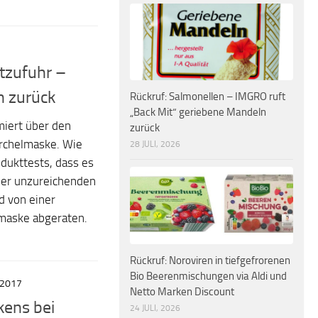
tzufuhr –
n zurück
Rückruf: Salmonellen – IMGRO ruft
„Back Mit“ geriebene Mandeln
iert über den
zurück
orchelmaske. Wie
28 JULI, 2026
dukttests, dass es
ner unzureichenden
d von einer
maske abgeraten.
Rückruf: Noroviren in tiefgefrorenen
Bio Beerenmischungen via Aldi und
 2017
Netto Marken Discount
kens bei
24 JULI, 2026