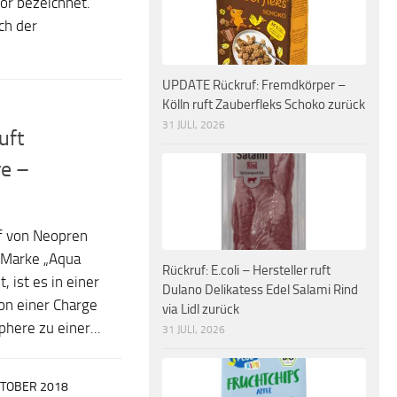
or bezeichnet.
ch der
UPDATE Rückruf: Fremdkörper –
Kölln ruft Zauberfleks Schoko zurück
31 JULI, 2026
uft
e –
f von Neopren
 Marke „Aqua
Rückruf: E.coli – Hersteller ruft
 ist es in einer
Dulano Delikatess Edel Salami Rind
ion einer Charge
via Lidl zurück
here zu einer...
31 JULI, 2026
KTOBER 2018