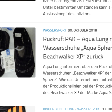
daher nachfolgend als FERPLAST Inflat
Unter bestimmten Umständen kann si
Auslassknopf des Inflators...
WASSERSPORT
30. OKTOBER 2018
Rückruf: PAK – Aqua Lung r
Wasserschuhe „Aqua Spher
Beachwalker XP“ zurück
Aqua Lung informiert über den Rückru
Wasserschuhen „Beachwalker XP“ der
Sphere“. Wie das Unternehmen mitteilt,
der Produktionslinien bei der Produkt
des Beachwalker XP der Marke Aqua Sp
KINDERBEKLEIDUNG
/
WASSERSPORT
17. O