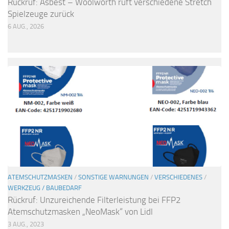
Rückruf: Asbest – Woolworth ruft verschiedene Stretch
Spielzeuge zurück
6 AUG., 2026
ATEMSCHUTZMASKEN
/
SONSTIGE WARNUNGEN
/
VERSCHIEDENES
/
WERKZEUG / BAUBEDARF
Rückruf: Unzureichende Filterleistung bei FFP2
Atemschutzmasken „NeoMask“ von Lidl
3 AUG., 2023