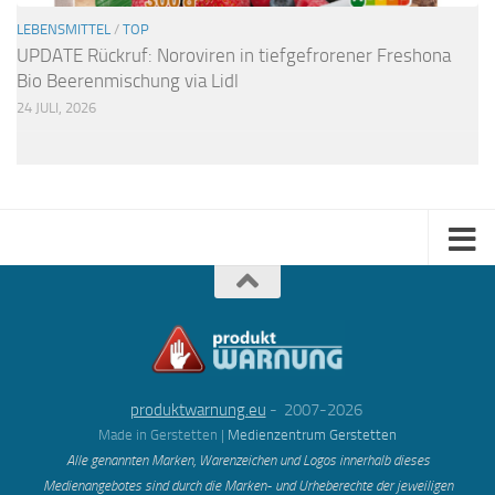
LEBENSMITTEL
/
TOP
UPDATE Rückruf: Noroviren in tiefgefrorener Freshona
Bio Beerenmischung via Lidl
24 JULI, 2026
produktwarnung.eu
- 2007-2026
Made in Gerstetten |
Medienzentrum Gerstetten
Alle genannten Marken, Warenzeichen und Logos innerhalb dieses
Medienangebotes sind durch die Marken- und Urheberechte der jeweiligen