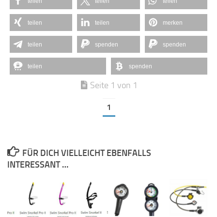
teilen
teilen
teilen
teilen
teilen
merken
teilen
spenden
spenden
teilen
spenden
Seite 1 von 1
1
FÜR DICH VIELLEICHT EBENFALLS
INTERESSANT …