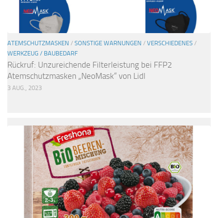
ATEMSCHUTZMASKEN
/
SONSTIGE WARNUNGEN
/
VERSCHIEDENES
/
WERKZEUG / BAUBEDARF
Rückruf: Unzureichende Filterleistung bei FFP2
Atemschutzmasken „NeoMask“ von Lidl
3 AUG., 2023