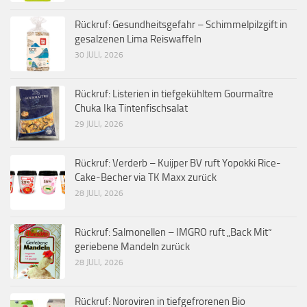
Rückruf: Gesundheitsgefahr – Schimmelpilzgift in
gesalzenen Lima Reiswaffeln
30 JULI, 2026
Rückruf: Listerien in tiefgekühltem Gourmaître
Chuka Ika Tintenfischsalat
29 JULI, 2026
Rückruf: Verderb – Kuijper BV ruft Yopokki Rice-
Cake-Becher via TK Maxx zurück
28 JULI, 2026
Rückruf: Salmonellen – IMGRO ruft „Back Mit“
geriebene Mandeln zurück
28 JULI, 2026
Rückruf: Noroviren in tiefgefrorenen Bio