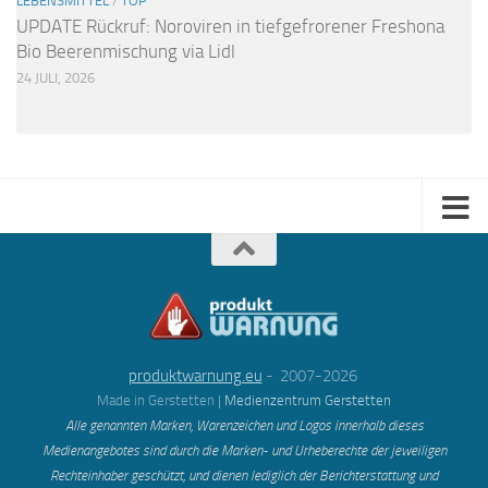
LEBENSMITTEL
/
TOP
UPDATE Rückruf: Noroviren in tiefgefrorener Freshona
Bio Beerenmischung via Lidl
24 JULI, 2026
produktwarnung.eu
- 2007-2026
Made in Gerstetten |
Medienzentrum Gerstetten
Alle genannten Marken, Warenzeichen und Logos innerhalb dieses
Medienangebotes sind durch die Marken- und Urheberechte der jeweiligen
Rechteinhaber geschützt, und dienen lediglich der Berichterstattung und