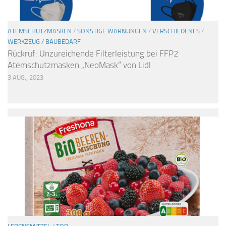
ATEMSCHUTZMASKEN
/
SONSTIGE WARNUNGEN
/
VERSCHIEDENES
/
WERKZEUG / BAUBEDARF
Rückruf: Unzureichende Filterleistung bei FFP2
Atemschutzmasken „NeoMask“ von Lidl
3 AUG., 2023