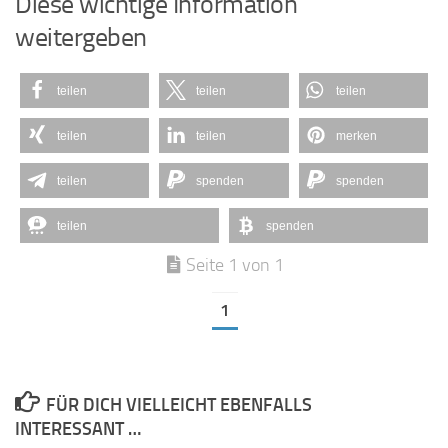
Diese wichtige Information
weitergeben
teilen
teilen
teilen
teilen
teilen
merken
teilen
spenden
spenden
teilen
spenden
Seite 1 von 1
1
FÜR DICH VIELLEICHT EBENFALLS
INTERESSANT …