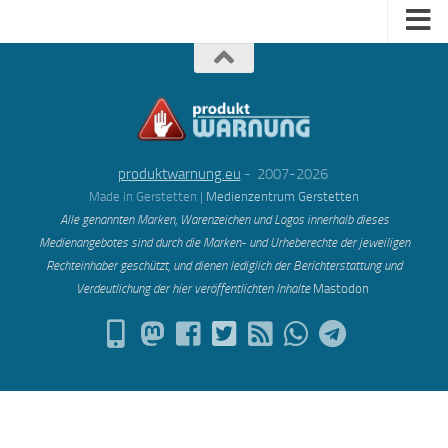
produktwarnung.eu
- 2007-2026
Made in Gerstetten |
Medienzentrum Gerstetten
Alle genannten Marken, Warenzeichen und Logos innerhalb dieses
Medienangebotes sind durch die Marken- und Urheberechte der jeweiligen
Rechteinhaber geschützt, und dienen lediglich der Berichterstattung und
Verdeutlichung der hier veröffentlichten Inh
alte
Mastodon