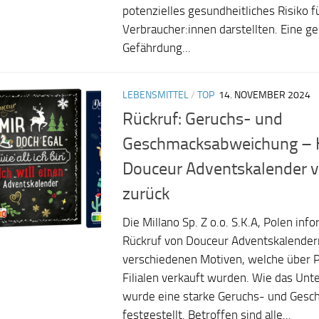
potenzielles gesundheitliches Risiko f
Verbraucher:innen darstellten. Eine g
Gefährdung...
LEBENSMITTEL
/
TOP
14. NOVEMBER 2024
Rückruf: Geruchs- und
Geschmacksabweichung – He
Douceur Adventskalender v
zurück
Die Millano Sp. Z o.o. S.K.A, Polen inf
Rückruf von Douceur Adventskalendern
verschiedenen Motiven, welche über
Filialen verkauft wurden. Wie das Unt
wurde eine starke Geruchs- und Ges
festgestellt. Betroffen sind alle...