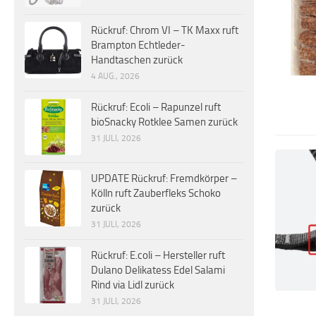
Rückruf: Chrom VI – TK Maxx ruft
Brampton Echtleder-
Handtaschen zurück
4 AUG., 2026
Rückruf: Ecoli – Rapunzel ruft
bioSnacky Rotklee Samen zurück
31 JULI, 2026
UPDATE Rückruf: Fremdkörper –
Kölln ruft Zauberfleks Schoko
zurück
31 JULI, 2026
Rückruf: E.coli – Hersteller ruft
Dulano Delikatess Edel Salami
Rind via Lidl zurück
31 JULI, 2026