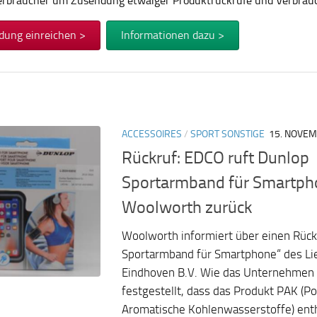
Verbraucher um Zusendung etwaiger Produktrückrufe und Verbra
dung einreichen >
Informationen dazu >
ACCESSOIRES
/
SPORT SONSTIGE
15. NOVE
Rückruf: EDCO ruft Dunlop
Sportarmband für Smartph
Woolworth zurück
Woolworth informiert über einen Rück
Sportarmband für Smartphone“ des Li
Eindhoven B.V. Wie das Unternehmen m
festgestellt, dass das Produkt PAK (Po
Aromatische Kohlenwasserstoffe) enthä