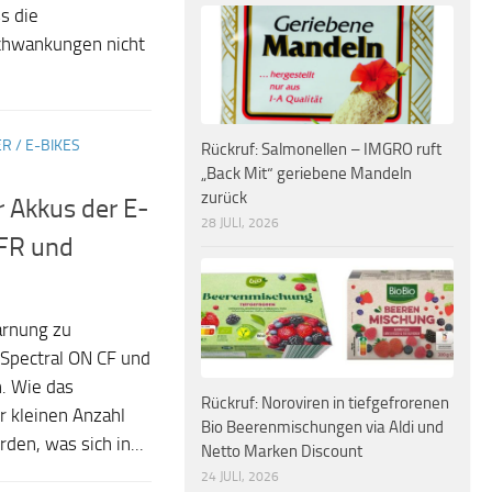
s die
Schwankungen nicht
R / E-BIKES
Rückruf: Salmonellen – IMGRO ruft
„Back Mit“ geriebene Mandeln
zurück
 Akkus der E-
28 JULI, 2026
CFR und
arnung zu
Spectral ON CF und
. Wie das
Rückruf: Noroviren in tiefgefrorenen
r kleinen Anzahl
Bio Beerenmischungen via Aldi und
en, was sich in...
Netto Marken Discount
24 JULI, 2026