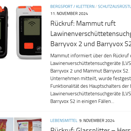
BERGSPORT / KLETTERN
/
SCHUTZAUSRÜST
11. NOVEMBER 2024
Rückruf: Mammut ruft
Lawinenverschüttetensuch
Barryvox 2 und Barryvox S
Mammut informiert über den Rückruf 
Lawinenverschüttetensuchgeräte (LV
Barryvox 2 und Mammut Barryvox S2.
Unternehmen mitteilt, wurde festgeste
Funktionalität des Hauptschalters der
Lawinenverschüttetensuchgeräte (LVS
Barryvox S2 in einigen Fällen...
LEBENSMITTEL
9. NOVEMBER 2024
Rückruf: Glassplitter – Herst