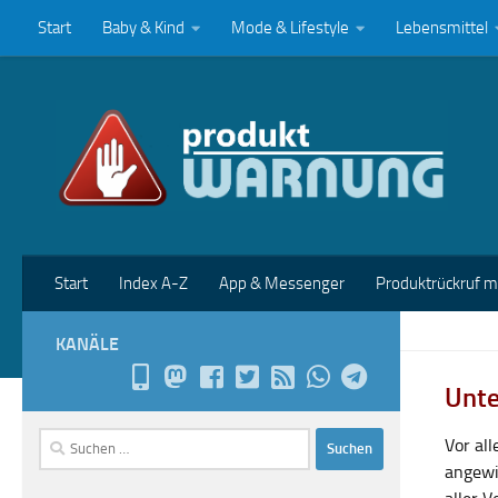
Start
Baby & Kind
Mode & Lifestyle
Lebensmittel
Zum Inhalt springen
Start
Index A-Z
App & Messenger
Produktrückruf 
KANÄLE
Unte
Suchen
Vor al
nach:
angewi