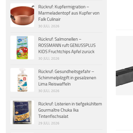
Rückruf: Kupfermigration –
Marmeladentopf aus Kupfer von
Falk Culinair
30 JULI, 2026
Rückruf: Salmonellen –
ROSSMANN ruft GENUSSPLUS
KIDS Fruchtchips Apfel zurück
30 JULI, 2026
Rückruf: Gesundheitsgefahr –
Schimmelpilzgift in gesalzenen
Lima Reiswaffeln
30 JULI, 2026
Rückruf: Listerien in tiefgekühltem
Gourmaître Chuka Ika
Tintenfischsalat
29 JULI, 2026