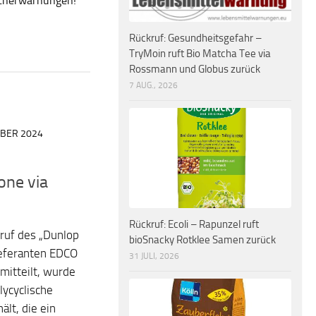
ucherwarnungen!
Rückruf: Gesundheitsgefahr –
TryMoin ruft Bio Matcha Tee via
Rossmann und Globus zurück
7 AUG., 2026
MBER 2024
one via
Rückruf: Ecoli – Rapunzel ruft
ruf des „Dunlop
bioSnacky Rotklee Samen zurück
eferanten EDCO
31 JULI, 2026
itteilt, wurde
lycyclische
lt, die ein