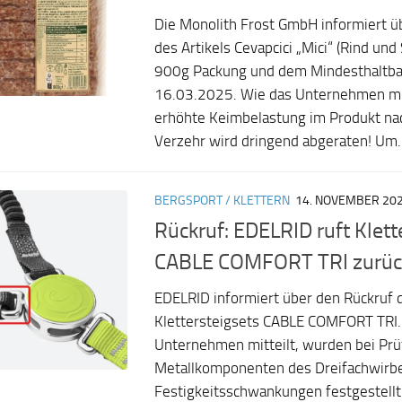
Die Monolith Frost GmbH informiert ü
des Artikels Cevapcici „Mici“ (Rind und
900g Packung und dem Mindesthaltba
16.03.2025. Wie das Unternehmen mit
erhöhte Keimbelastung im Produkt n
Verzehr wird dringend abgeraten! Um..
BERGSPORT / KLETTERN
14. NOVEMBER 20
Rückruf: EDELRID ruft Klett
CABLE COMFORT TRI zurüc
EDELRID informiert über den Rückruf 
Klettersteigsets CABLE COMFORT TRI.
Unternehmen mitteilt, wurden bei Pr
Metallkomponenten des Dreifachwirbel
Festigkeitsschwankungen festgestell