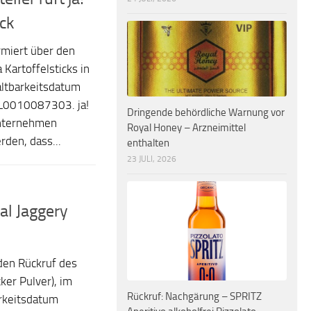
ück
miert über den
 Kartoffelsticks in
ltbarkeitsdatum
L0010087303. ja!
Dringende behördliche Warnung vor
Unternehmen
Royal Honey – Arzneimittel
rden, dass...
enthalten
23 JULI, 2026
al Jaggery
den Rückruf des
ker Pulver), im
Rückruf: Nachgärung – SPRITZ
rkeitsdatum