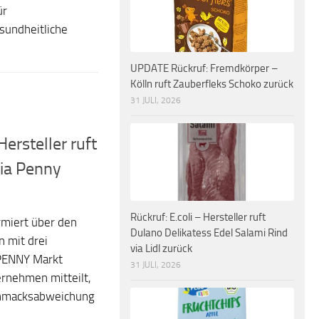
ür
esundheitliche
UPDATE Rückruf: Fremdkörper –
Kölln ruft Zauberfleks Schoko zurück
31 JULI, 2026
rsteller ruft
ia Penny
Rückruf: E.coli – Hersteller ruft
ormiert über den
Dulano Delikatess Edel Salami Rind
 mit drei
via Lidl zurück
 PENNY Markt
31 JULI, 2026
ernehmen mitteilt,
chmacksabweichung