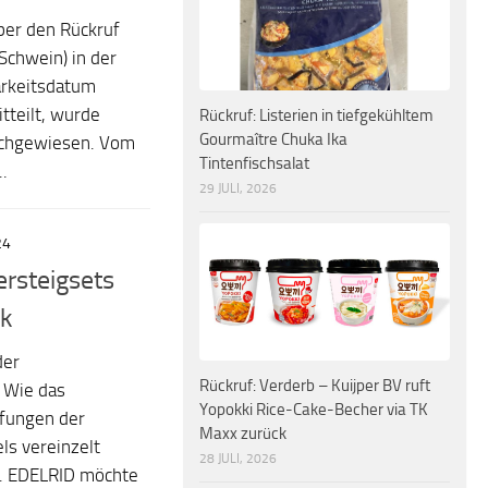
ber den Rückruf
 Schwein) in der
rkeitsdatum
teilt, wurde
Rückruf: Listerien in tiefgekühltem
Gourmaître Chuka Ika
achgewiesen. Vom
Tintenfischsalat
.
29 JULI, 2026
24
ersteigsets
k
der
Rückruf: Verderb – Kuijper BV ruft
 Wie das
Yopokki Rice-Cake-Becher via TK
üfungen der
Maxx zurück
s vereinzelt
28 JULI, 2026
t. EDELRID möchte