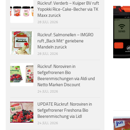
Rückruf: Verderb – Kuijper BV ruft
Yopokki Rice-Cake-Becher via TK
Maxx zurück
28 JULI, 2026
Rückruf: Salmonellen – IMGRO
ruft „Back Mit“ geriebene
Mandeln zurück
28 JULI, 2026
Rückruf: Noroviren in
tiefgefrorenen Bio
Beerenmischungen via Aldi und
Netto Marken Discount
24 JULI, 2026
UPDATE Rückruf: Noroviren in
tiefgefrorener Freshona Bio
Beerenmischung via Lidl
24 JULI, 2026