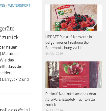
UNG
/
WINTERSPORT
geräte
2 zurück
UPDATE Rückruf: Noroviren in
tiefgefrorener Freshona Bio
der neuen
Beerenmischung via Lidl
S) Mammut
24 JULI, 2026
 Wie das
llt, dass die
 beiden
) Barryvox 2 und
Rückruf: Nadi ruft Lavashak Anar –
Apfel-Granatapfel-Fruchtplatte
zurück
eller ruft ja!
24 JULI, 2026