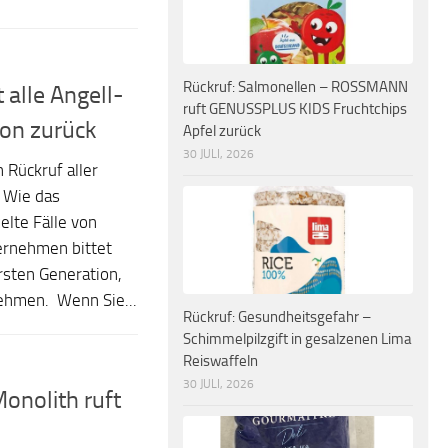
Rückruf: Salmonellen – ROSSMANN
t alle Angell-
ruft GENUSSPLUS KIDS Fruchtchips
ion zurück
Apfel zurück
30 JULI, 2026
 Rückruf aller
. Wie das
elte Fälle von
ernehmen bittet
rsten Generation,
nehmen. Wenn Sie...
Rückruf: Gesundheitsgefahr –
Schimmelpilzgift in gesalzenen Lima
Reiswaffeln
30 JULI, 2026
onolith ruft