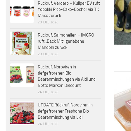
Rückruf: Verderb – Kuijper BV ruft
Yopokki Rice-Cake-Becher via TK
Maxx zurück
28 JULI, 2026
Rückruf: Salmonellen – IMGRO
ruft „Back Mit“ geriebene
Mandeln zurück
28 JULI, 2026
Rückruf: Noroviren in
tiefgefrorenen Bio
Beerenmischungen via Aldi und
Netto Marken Discount
24 JULI, 2026
UPDATE Rückruf: Noroviren in
tiefgefrorener Freshona Bio
Beerenmischung via Lidl
24 JULI, 2026