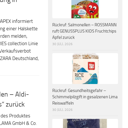
APEX informiert
Rückruf: Salmonellen – ROSSMANN
ng einer Halskette
ruft GENUSSPLUS KIDS Fruchtchips
örden melden,
Apfel zurück
S collection Linie
30 JULI, 2026
Verkaufsverbot
 ZARA Deutschland,
Rückruf: Gesundheitsgefahr –
den – Aldi-
Schimmelpilzgift in gesalzenen Lima
s“ zurück
Reiswaffeln
30 JULI, 2026
f des Produktes
„CLAMA GmbH & Co.