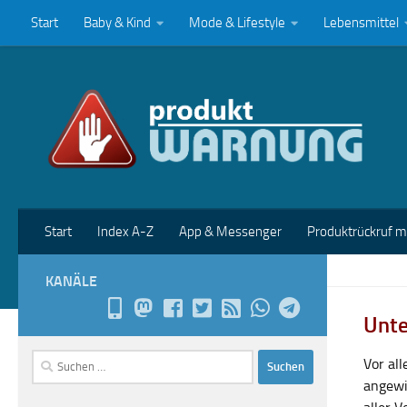
Start
Baby & Kind
Mode & Lifestyle
Lebensmittel
Zum Inhalt springen
Start
Index A-Z
App & Messenger
Produktrückruf 
KANÄLE
Unte
Suchen
Vor al
nach:
angewi