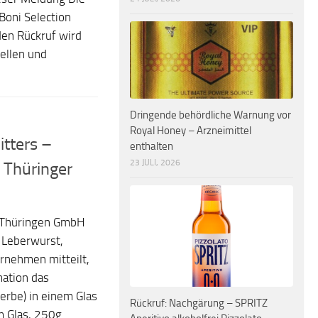
„Boni Selection
den Rückruf wird
ellen und
Dringende behördliche Warnung vor
Royal Honey – Arzneimittel
itters –
enthalten
23 JULI, 2026
 Thüringer
s Thüringen GmbH
 Leberwurst,
rnehmen mitteilt,
ation das
erbe) in einem Glas
Rückruf: Nachgärung – SPRITZ
m Glas, 250g