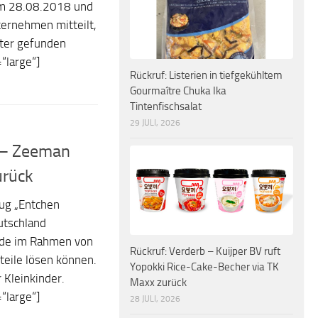
um 28.08.2018 und
ernehmen mitteilt,
itter gefunden
“large“]
Rückruf: Listerien in tiefgekühltem
Gourmaître Chuka Ika
Tintenfischsalat
29 JULI, 2026
r – Zeeman
urück
eug „Entchen
utschland
rde im Rahmen von
Rückruf: Verderb – Kuijper BV ruft
nteile lösen können.
Yopokki Rice-Cake-Becher via TK
 Kleinkinder.
Maxx zurück
“large“]
28 JULI, 2026
..