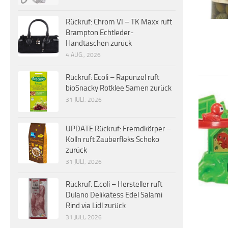
Rückruf: Chrom VI – TK Maxx ruft
Brampton Echtleder-
Handtaschen zurück
4 AUG., 2026
Rückruf: Ecoli – Rapunzel ruft
bioSnacky Rotklee Samen zurück
31 JULI, 2026
UPDATE Rückruf: Fremdkörper –
Kölln ruft Zauberfleks Schoko
zurück
31 JULI, 2026
Rückruf: E.coli – Hersteller ruft
Dulano Delikatess Edel Salami
Rind via Lidl zurück
31 JULI, 2026