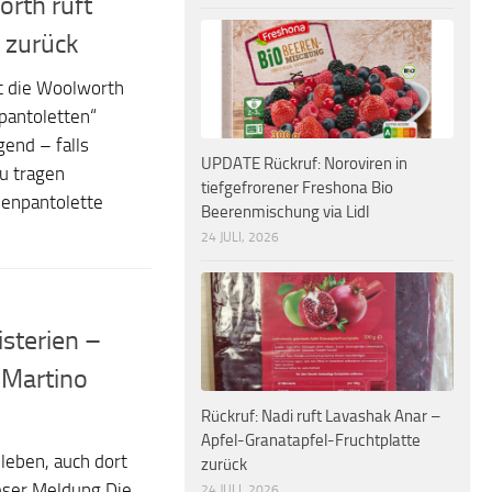
rth ruft
 zurück
t die Woolworth
antoletten“
gend – falls
UPDATE Rückruf: Noroviren in
zu tragen
tiefgefrorener Freshona Bio
henpantolette
Beerenmischung via Lidl
24 JULI, 2026
sterien –
n Martino
Rückruf: Nadi ruft Lavashak Anar –
Apfel-Granatapfel-Fruchtplatte
leben, auch dort
zurück
eser Meldung Die
24 JULI, 2026