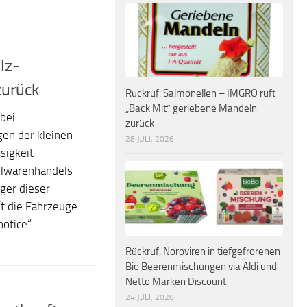
lz-
zurück
Rückruf: Salmonellen – IMGRO ruft
„Back Mit“ geriebene Mandeln
bei
zurück
gen der kleinen
28 JULI, 2026
sigkeit
ielwarenhandels
ger dieser
t die Fahrzeuge
notice“
Rückruf: Noroviren in tiefgefrorenen
Bio Beerenmischungen via Aldi und
Netto Marken Discount
24 JULI, 2026