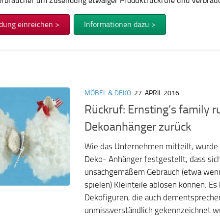
Verbraucher um Zusendung etwaiger Produktrückrufe und Verbra
dung einreichen >
Informationen dazu >
MÖBEL & DEKO
27. APRIL 2016
Rückruf: Ernsting’s family r
Dekoanhänger zurück
Wie das Unternehmen mitteilt, wurde
Deko- Anhänger festgestellt, dass sich
unsachgemäßem Gebrauch (etwa wenn
spielen) Kleinteile ablösen können. Es
Dekofiguren, die auch dementspreche
unmissverständlich gekennzeichnet w