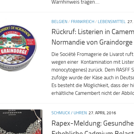
Warnhinweis tragen....
BELGIEN
/
FRANKREICH
/
LEBENSMITTEL
27.
Rückruf: Listerien in Came
Normandie von Graindorge
Die Société Fromagerie de Livarot ruf
wegen einer Kontamination mit Listeri
monocytogenes) zurück. Dem RASFF 
zufolge wurde der Käse auch in Deuts
Es besteht die Möglichkeit, dass der h
erhältliche Camembert nicht der Abbild
SCHMUCK / UHREN
27. APRIL 2016
Rapex-Meldung: Gesundhei
Erhebliche Cadmium Belast