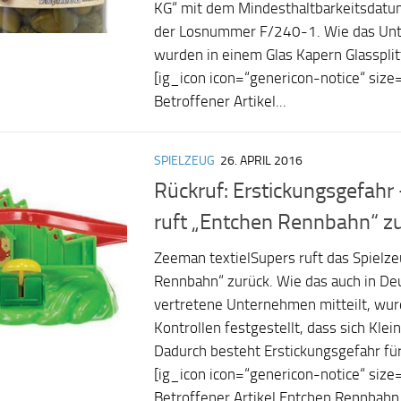
KG“ mit dem Mindesthaltbarkeitsdat
der Losnummer F/240-1. Wie das Unt
wurden in einem Glas Kapern Glasspl
[ig_icon icon=“genericon-notice“ size=
Betroffener Artikel...
SPIELZEUG
26. APRIL 2016
Rückruf: Erstickungsgefah
ruft „Entchen Rennbahn“ z
Zeeman textielSupers ruft das Spielz
Rennbahn“ zurück. Wie das auch in De
vertretene Unternehmen mitteilt, wu
Kontrollen festgestellt, dass sich Klei
Dadurch besteht Erstickungsgefahr für
[ig_icon icon=“genericon-notice“ size=
Betroffener Artikel Entchen Rennbahn.