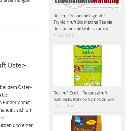
ucherwarnungen!
Rückruf: Gesundheitsgefahr –
TryMoin ruft Bio Matcha Tee via
Rossmann und Globus zurück
7 AUG., 2026
uft Oster-
 bei dem Oster-
Rückruf: Ecoli – Rapunzel ruft
 bei
bioSnacky Rotklee Samen zurück
 Kinder damit
31 JULI, 2026
 handelt sich um
nd
urden und einen