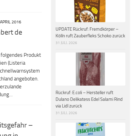
 APRIL 2016
UPDATE Rückruf: Fremdkörper –
mbert de
Kölln ruft Zauberfleks Schoko zurück
31 JULI, 2026
t folgendes Produkt
en (Listeria
Schnellwarnsystem
chland angeboten.
ierzulande
Rückruf: E.coli – Hersteller ruft
ung...
Dulano Delikatess Edel Salami Rind
via Lidl zurück
31 JULI, 2026
tsgefahr –
ung in