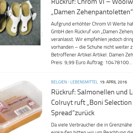
Rückruf: Chrom VI – Woolwo
„Damen Zehenpantoletten“
Aufgrund erhöhter Chrom VI Werte ha
GmbH den Rückruf von „Damen Zehenp
veranlasst. Wir empfehlen jedoch drin
vorhanden – die Schuhe nicht weiter 
Betroffener Artikel Artikel: Damen Ze
Preis: 9,99 Euro Auftrag: 10478100...
BELGIEN
/
LEBENSMITTEL
19. APRIL 2016
Rückruf: Salmonellen und Li
Colruyt ruft „Boni Selectio
Spread“zurück
Da viele Verbraucher die in Grenznähe 
einkaufen bitten wir um Beachtung di