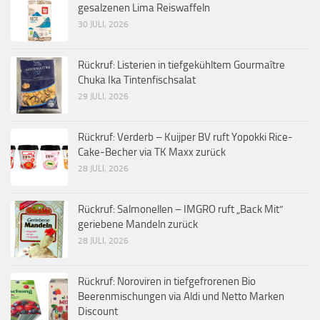
gesalzenen Lima Reiswaffeln
30 JULI, 2026
Rückruf: Listerien in tiefgekühltem Gourmaître
Chuka Ika Tintenfischsalat
29 JULI, 2026
Rückruf: Verderb – Kuijper BV ruft Yopokki Rice-
Cake-Becher via TK Maxx zurück
28 JULI, 2026
Rückruf: Salmonellen – IMGRO ruft „Back Mit“
geriebene Mandeln zurück
28 JULI, 2026
Rückruf: Noroviren in tiefgefrorenen Bio
Beerenmischungen via Aldi und Netto Marken
Discount