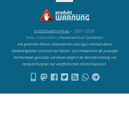
produktwarnung.eu
- 2007-2026
Made in Gerstetten |
Medienzentrum Gerstetten
Alle genannten Marken, Warenzeichen und Logos innerhalb dieses
Medienangebotes sind durch die Marken- und Urheberechte der jeweiligen
Rechteinhaber geschützt, und dienen lediglich der Berichterstattung und
Verdeutlichung der hier veröffentlichten Inh
alte
Mastodon