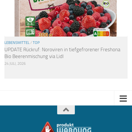
LEBENSMITTEL
/
TOP
UPDATE Rückruf: Noroviren in tiefgefrorener Freshona
Bio Beerenmischung via Lidl
24 JULI, 2026