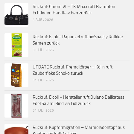
Rückruf: Chrom VI – TK Maxx ruft Brampton
Echtleder-Handtaschen zurück
4 AUG., 2026
Rückruf: Ecoli – Rapunzel ruft bioSnacky Rotklee
Samen zurück
31 JULI, 2026
UPDATE Rückruf: Fremdkörper – Kölln ruft
Zauberfleks Schoko zurück
31 JULI, 2026
Rückruf: E.coli – Hersteller ruft Dulano Delikatess
Edel Salami Rind via Lidl zurück
31 JULI, 2026
Rückruf: Kupfermigration – Marmeladentopf aus
Kupfer von Falk Culinair