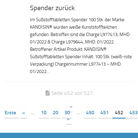
Spender zurück
Im Süßstofftabletten Spender 100 Stk. der Marke
KANDISIN® wurden weiße Kunststoffteilchen
gefunden. Betroffen sind die Charge L977413; MHD:
01/2022 & Charge L979644; MHD: 01/2022.
Betroffener Artikel Produkt: KANDISIN®
Süßstofftabletten Spender Inhalt: 100 Stk. (weiß-rote
Verpackung) Chargennummer L977413 – MHD:
01/2022...
Seite 452 von 527
«
Erste
«
...
10
20
30
...
450
451
452
453
»