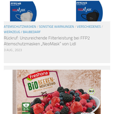
ATEMSCHUTZMASKEN
/
SONSTIGE WARNUNGEN
/
VERSCHIEDENES
/
WERKZEUG / BAUBEDARF
Rückruf: Unzureichende Filterleistung bei FFP2
Atemschutzmasken „NeoMask“ von Lidl
3 AUG., 2023