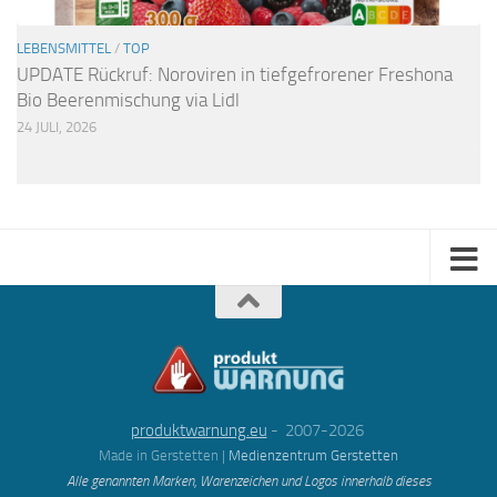
LEBENSMITTEL
/
TOP
UPDATE Rückruf: Noroviren in tiefgefrorener Freshona
Bio Beerenmischung via Lidl
24 JULI, 2026
produktwarnung.eu
- 2007-2026
Made in Gerstetten |
Medienzentrum Gerstetten
Alle genannten Marken, Warenzeichen und Logos innerhalb dieses