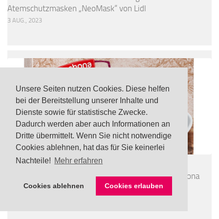
Atemschutzmasken „NeoMask“ von Lidl
3 AUG., 2023
Unsere Seiten nutzen Cookies. Diese helfen
bei der Bereitstellung unserer Inhalte und
Dienste sowie für statistische Zwecke.
Dadurch werden aber auch Informationen an
Dritte übermittelt. Wenn Sie nicht notwendige
Cookies ablehnen, hat das für Sie keinerlei
Nachteile!
Mehr erfahren
LEBENSMITTEL
/
TOP
UPDATE Rückruf: Noroviren in tiefgefrorener Freshona
Cookies ablehnen
Cookies erlauben
Bio Beerenmischung via Lidl
24 JULI, 2026