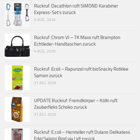
Rückruf: Decathlon ruft SIMOND Karabiner
Express-Set’s zurück
5 AUG., 2026
Rückruf: Chrom VI – TK Maxx ruft Brampton
Echtleder-Handtaschen zurück
4 AUG., 2026
Rückruf: Ecoli – Rapunzel ruft bioSnacky Rotklee
Samen zurück
31 JULI, 2026
UPDATE Rückruf: Fremdkörper – Kölln ruft
Zauberfleks Schoko zurück
31 JULI, 2026
Rückruf: E.coli – Hersteller ruft Dulano Delikatess
Edel Salami Rind via Lidl zurück