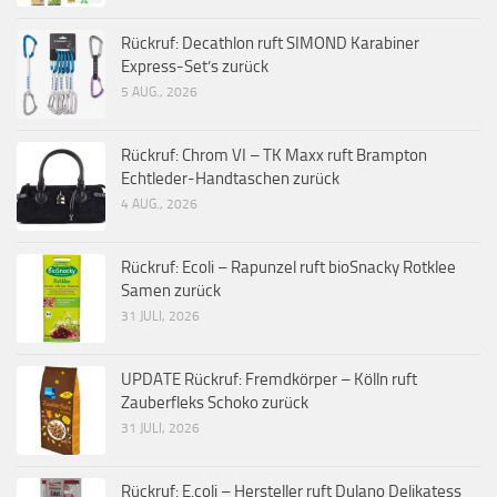
Rückruf: Decathlon ruft SIMOND Karabiner
Express-Set’s zurück
5 AUG., 2026
Rückruf: Chrom VI – TK Maxx ruft Brampton
Echtleder-Handtaschen zurück
4 AUG., 2026
Rückruf: Ecoli – Rapunzel ruft bioSnacky Rotklee
Samen zurück
31 JULI, 2026
UPDATE Rückruf: Fremdkörper – Kölln ruft
Zauberfleks Schoko zurück
31 JULI, 2026
Rückruf: E.coli – Hersteller ruft Dulano Delikatess