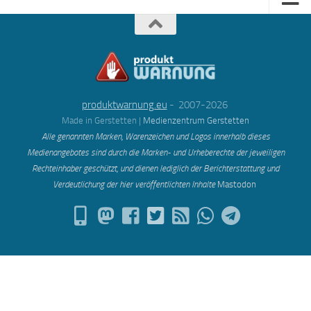
produktwarnung.eu
- 2007-2026
Made in Gerstetten |
Medienzentrum Gerstetten
Alle genannten Marken, Warenzeichen und Logos innerhalb dieses
Medienangebotes sind durch die Marken- und Urheberechte der jeweiligen
Rechteinhaber geschützt, und dienen lediglich der Berichterstattung und
Verdeutlichung der hier veröffentlichten Inh
alte
Mastodon