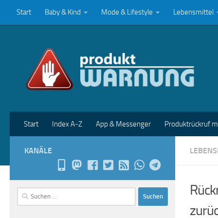
Start
Baby & Kind
Mode & Lifestyle
Lebensmittel
Zum Inhalt springen
Start
Index A-Z
App & Messenger
Produktrückruf 
KANÄLE
LEBENS
Rückr
Suchen
nach:
zurü