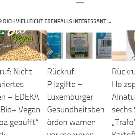
R DICH VIELLEICHT EBENFALLS INTERESSANT …
ruf: Nicht
Rückruf:
Rückru
riertes
Pilzgifte –
Holzsp
en – EDEKA
Luxemburger
Alnatu
 „Bio+ Vegan
Gesundheitsbeh
sechs 
oa gepufft“
örden warnen
„Trafo
ck
vor mehreren
Kartof