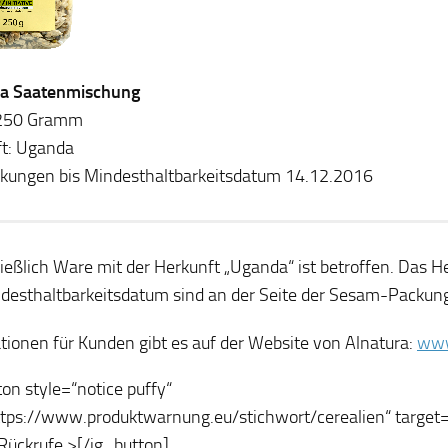
ra Saatenmischung
: 250 Gramm
t: Uganda
ckungen bis Mindesthaltbarkeitsdatum 14.12.2016
ießlich Ware mit der Herkunft „Uganda“ ist betroffen. Das H
desthaltbarkeitsdatum sind an der Seite der Sesam-Packung
tionen für Kunden gibt es auf der Website von Alnatura:
www
ton style=“notice puffy“
ttps://www.produktwarnung.eu/stichwort/cerealien“ target
ückrufe >[/ig_button]