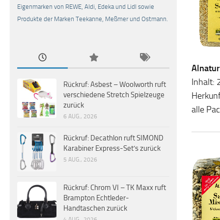
Eigenmarken von REWE, Aldi, Edeka und Lidl sowie
Produkte der Marken Teekanne, Meßmer und Ostmann.
Alnatur
Inhalt
Rückruf: Asbest – Woolworth ruft
Herkunf
verschiedene Stretch Spielzeuge
zurück
alle Pa
6 AUG., 2026
Rückruf: Decathlon ruft SIMOND
Karabiner Express-Set’s zurück
5 AUG., 2026
Rückruf: Chrom VI – TK Maxx ruft
Brampton Echtleder-
Handtaschen zurück
4 AUG., 2026