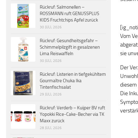
Rückruf: Salmonellen –
ROSSMANN ruft GENUSSPLUS
KIDS Fruchtchips Apfel zurück
[ig_not
30 JULI, 2026
Vom Ver
Rückruf: Gesundheitsgefahr –
abgerat
Schimmelpilzgift in gesalzenen
sie unv
Lima Reiswaffeln
30 JULI, 2026
Der Ver
Rückruf: Listerien in tiefgekühltem
Unwohls
Gourmaître Chuka Ika
diesem 
Tintenfischsalat
Die Ink
29 JULI, 2026
Sympto
Rückruf: Verderb – Kuijper BV ruft
verstär
Yopokki Rice-Cake-Becher via TK
Maxx zurück
28 JULI, 2026