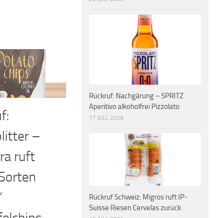
Rückruf: Nachgärung – SPRITZ
Aperitivo alkoholfrei Pizzolato
f:
17 JULI, 2026
litter –
ra ruft
Sorten
“
Rückruf Schweiz: Migros ruft IP-
Suisse Riesen Cervelas zurück
felchips