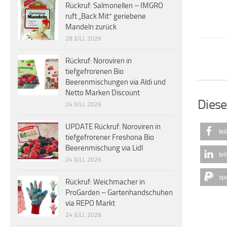
Rückruf: Salmonellen – IMGRO
ruft „Back Mit“ geriebene
Mandeln zurück
28 JULI, 2026
Rückruf: Noroviren in
tiefgefrorenen Bio
Beerenmischungen via Aldi und
Netto Marken Discount
Diese
24 JULI, 2026
UPDATE Rückruf: Noroviren in
tei
tiefgefrorener Freshona Bio
Beerenmischung via Lidl
tei
24 JULI, 2026
sp
Rückruf: Weichmacher in
ProGarden – Gartenhandschuhen
via REPO Markt
24 JULI, 2026