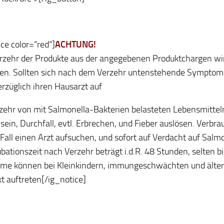
ice color=“red“]
ACHTUNG!
zehr der Produkte aus der angegebenen Produktchargen wi
en. Sollten sich nach dem Verzehr untenstehende Symptom
erzüglich ihren Hausarzt auf
zehr von mit Salmonella-Bakterien belasteten Lebensmittel
ein, Durchfall, evtl. Erbrechen, und Fieber auslösen. Verbr
Fall einen Arzt aufsuchen, und sofort auf Verdacht auf Salm
ubationszeit nach Verzehr beträgt i.d.R. 48 Stunden, selten bi
me können bei Kleinkindern, immungeschwächten und ält
kt auftreten[/ig_notice]