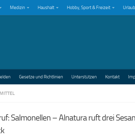
Medizin
Haushalt
Hobby, Sport & Freizeit
Urlau
melden
Gesetze und Richtlinien
Unterstützen
Kontakt
Im
MITTEL
uf: Salmonellen – Alnatura ruft drei Ses
ck