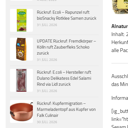
Rückruf: Ecoli – Rapunzel ruft
bioSnacky Rotklee Samen zurück
31 JULI, 2026
Alnatu
Inhalt
UPDATE Rückruf: Fremdkörper –
Herkunf
Kölln ruft Zauberfleks Schoko
alle Pa
zurück
31 JULI, 2026
Rückruf: E.coli – Hersteller ruft
Ausschl
Dulano Delikatess Edel Salami
das Min
Rind via Lidl zurück
31 JULI, 2026
Informa
Rückruf: Kupfermigration –
Marmeladentopf aus Kupfer von
[ig_but
Falk Culinair
link=“h
30 JULI, 2026
Sesam R