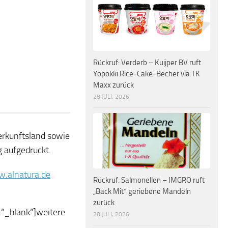
Rückruf: Verderb – Kuijper BV ruft
Yopokki Rice-Cake-Becher via TK
Maxx zurück
28 JULI, 2026
erkunftsland sowie
 aufgedruckt.
.alnatura.de
Rückruf: Salmonellen – IMGRO ruft
„Back Mit“ geriebene Mandeln
zurück
=“_blank“]weitere
28 JULI, 2026