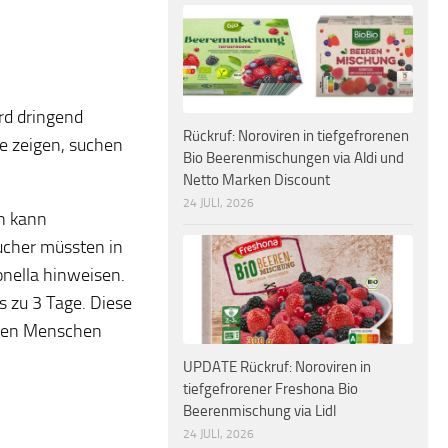
rd dringend
Rückruf: Noroviren in tiefgefrorenen
e zeigen, suchen
Bio Beerenmischungen via Aldi und
Netto Marken Discount
24 JULI, 2026
n kann
aucher müssten in
onella hinweisen.
s zu 3 Tage. Diese
eren Menschen
UPDATE Rückruf: Noroviren in
tiefgefrorener Freshona Bio
Beerenmischung via Lidl
24 JULI, 2026