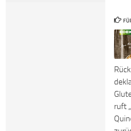
FÜ
Rück
dekla
Glut
ruft
Quin
zurü