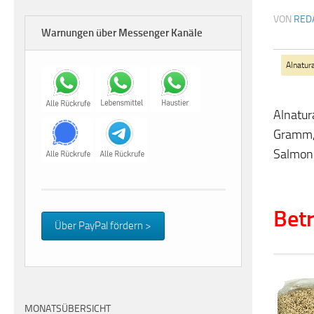
VON
RED
Warnungen über Messenger Kanäle
Alnatur
Alnatur
Gramm,
Salmon
Betr
Über PayPal fördern >
MONATSÜBERSICHT