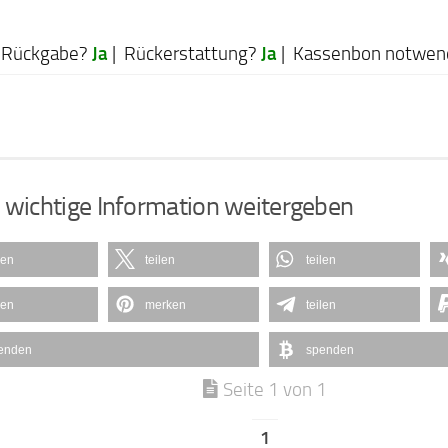
Ja
Ja
Rückgabe?
| Rückerstattung?
| Kassenbon notwen
 wichtige Information weitergeben
len
teilen
teilen
len
merken
teilen
enden
spenden
Seite 1 von 1
1