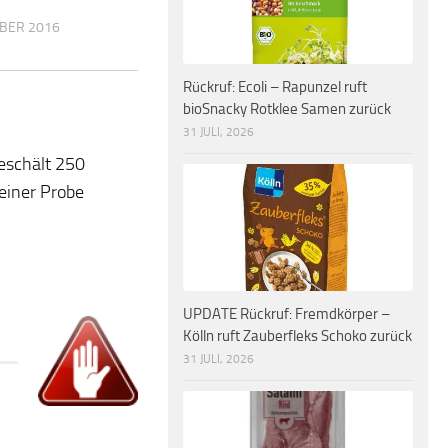
MBER 2016
Rückruf: Ecoli – Rapunzel ruft
bioSnacky Rotklee Samen zurück
31 JULI, 2026
eschält 250
einer Probe
UPDATE Rückruf: Fremdkörper –
Kölln ruft Zauberfleks Schoko zurück
31 JULI, 2026