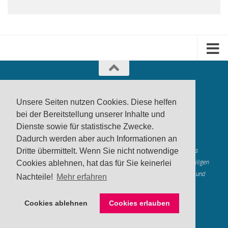
Unsere Seiten nutzen Cookies. Diese helfen
bei der Bereitstellung unserer Inhalte und
Dienste sowie für statistische Zwecke.
produktwarnung.eu
- 2007-2026
Dadurch werden aber auch Informationen an
Made in Gerstetten |
Medienzentrum Gerstetten
Dritte übermittelt. Wenn Sie nicht notwendige
Alle genannten Marken, Warenzeichen und Logos innerhalb dieses
Medienangebotes sind durch die Marken- und Urheberechte der jeweiligen
Cookies ablehnen, hat das für Sie keinerlei
Rechteinhaber geschützt, und dienen lediglich der Berichterstattung und
Nachteile!
Mehr erfahren
Verdeutlichung der hier veröffentlichten Inh
alte
Mastodon
Cookies ablehnen
Cookies erlauben