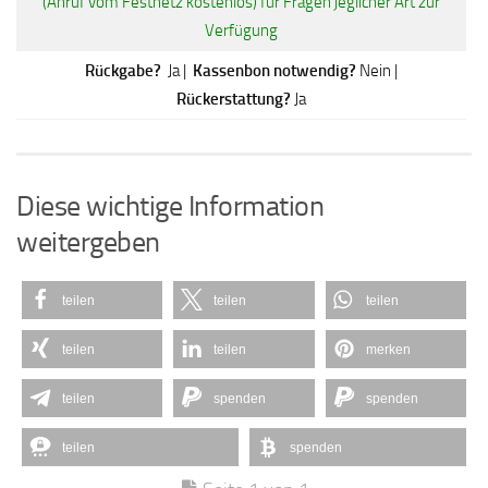
(Anruf vom Festnetz kostenlos) für Fragen jeglicher Art zur
Verfügung
Rückgabe?
Ja |
Kassenbon notwendig?
Nein |
Rückerstattung?
Ja
Diese wichtige Information
weitergeben
teilen
teilen
teilen
teilen
teilen
merken
teilen
spenden
spenden
teilen
spenden