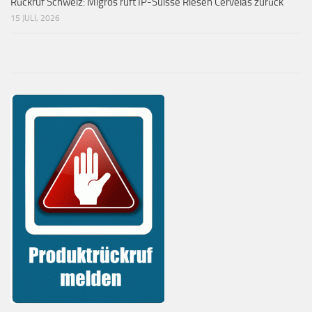
Rückruf Schweiz: Migros ruft IP-Suisse Riesen Cervelas zurück
15 JULI, 2026