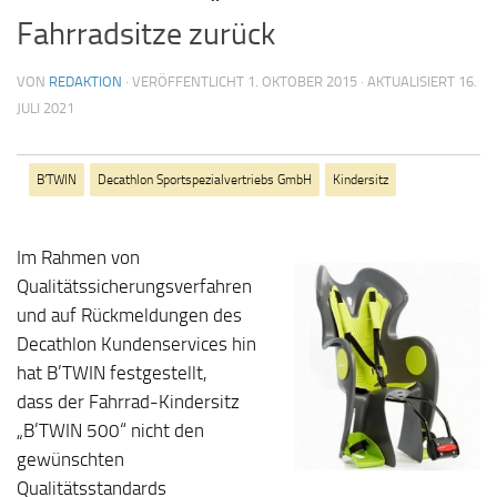
Fahrradsitze zurück
VON
REDAKTION
· VERÖFFENTLICHT
1. OKTOBER 2015
· AKTUALISIERT
16.
JULI 2021
B’TWIN
Decathlon Sportspezialvertriebs GmbH
Kindersitz
Im Rahmen von
Qualitätssicherungsverfahren
und auf Rückmeldungen des
Decathlon Kundenservices hin
hat B’TWIN festgestellt,
dass der Fahrrad-Kindersitz
„B’TWIN 500“ nicht den
gewünschten
Qualitätsstandards