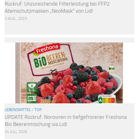
Rückruf: Unzureichende Filterleistung bei FFP2
Atemschutzmasken „NeoMask“ von Lidl
3 AUG., 2023
LEBENSMITTEL
/
TOP
UPDATE Rückruf: Noroviren in tiefgefrorener Freshona
Bio Beerenmischung via Lidl
24 JULI, 2026