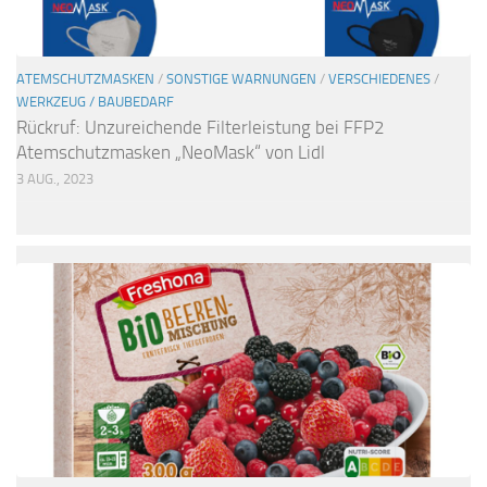
ATEMSCHUTZMASKEN
/
SONSTIGE WARNUNGEN
/
VERSCHIEDENES
/
WERKZEUG / BAUBEDARF
Rückruf: Unzureichende Filterleistung bei FFP2
Atemschutzmasken „NeoMask“ von Lidl
3 AUG., 2023