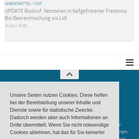
LEBENSMITTEL
/
TOP
UPDATE Rückruf: Noroviren in tiefgefrorener Freshona
Bio Beerenmischung via Lidl
24 JULI, 2026
Unsere Seiten nutzen Cookies. Diese helfen
bei der Bereitstellung unserer Inhalte und
Dienste sowie für statistische Zwecke.
produktwarnung.eu
- 2007-2026
Dadurch werden aber auch Informationen an
Made in Gerstetten |
Medienzentrum Gerstetten
Alle genannten Marken, Warenzeichen und Logos innerhalb dieses
Dritte übermittelt. Wenn Sie nicht notwendige
Medienangebotes sind durch die Marken- und Urheberechte der jeweiligen
Cookies ablehnen, hat das für Sie keinerlei
Rechteinhaber geschützt, und dienen lediglich der Berichterstattung und