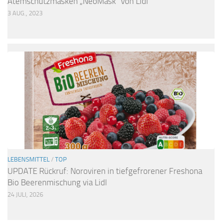
Atemschutzmasken „NeoMask“ von Lidl
3 AUG., 2023
LEBENSMITTEL
/
TOP
UPDATE Rückruf: Noroviren in tiefgefrorener Freshona
Bio Beerenmischung via Lidl
24 JULI, 2026