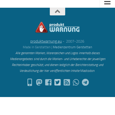
produktwarnung.eu
- 2007-2026
Made in Gerstetten |
Medienzentrum Gerstetten
Alle genannten Marken, Warenzeichen und Logos innerhalb dieses
Medienangebotes sind durch die Marken- und Urheberechte der jeweiligen
Rechteinhaber geschützt, und dienen lediglich der Berichterstattung und
Verdeutlichung der hier veröffentlichten Inh
alte
Mastodon