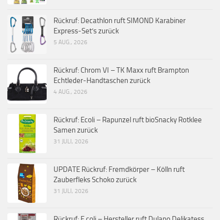
Rückruf: Decathlon ruft SIMOND Karabiner
Express-Set’s zurück
5 AUG., 2026
Rückruf: Chrom VI – TK Maxx ruft Brampton
Echtleder-Handtaschen zurück
4 AUG., 2026
Rückruf: Ecoli – Rapunzel ruft bioSnacky Rotklee
Samen zurück
31 JULI, 2026
UPDATE Rückruf: Fremdkörper – Kölln ruft
Zauberfleks Schoko zurück
31 JULI, 2026
Rückruf: E.coli – Hersteller ruft Dulano Delikatess