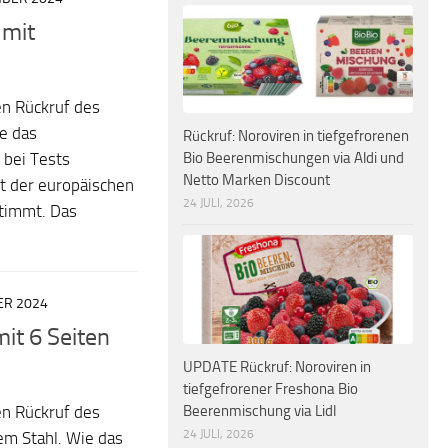
 mit
en Rückruf des
e das
Rückruf: Noroviren in tiefgefrorenen
Bio Beerenmischungen via Aldi und
 bei Tests
Netto Marken Discount
it der europäischen
24 JULI, 2026
timmt. Das
ER 2024
it 6 Seiten
UPDATE Rückruf: Noroviren in
tiefgefrorener Freshona Bio
Beerenmischung via Lidl
en Rückruf des
24 JULI, 2026
iem Stahl. Wie das