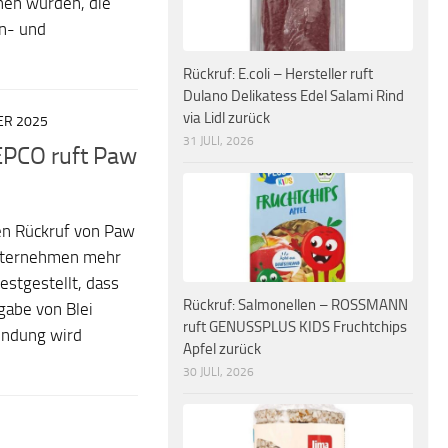
hen wurden, die
en- und
Rückruf: E.coli – Hersteller ruft
Dulano Delikatess Edel Salami Rind
via Lidl zurück
ER 2025
31 JULI, 2026
PEPCO ruft Paw
en Rückruf von Paw
Unternehmen mehr
estgestellt, dass
Rückruf: Salmonellen – ROSSMANN
gabe von Blei
ruft GENUSSPLUS KIDS Fruchtchips
endung wird
Apfel zurück
30 JULI, 2026