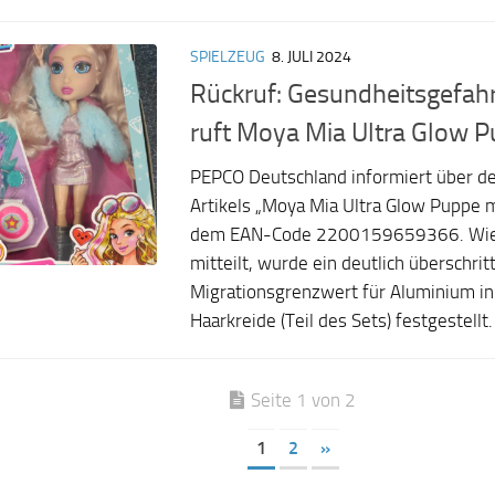
SPIELZEUG
8. JULI 2024
Rückruf: Gesundheitsgefah
ruft Moya Mia Ultra Glow 
PEPCO Deutschland informiert über d
Artikels „Moya Mia Ultra Glow Puppe 
dem EAN-Code 2200159659366. Wie
mitteilt, wurde ein deutlich überschrit
Migrationsgrenzwert für Aluminium in
Haarkreide (Teil des Sets) festgestellt. 
Seite 1 von 2
1
2
»