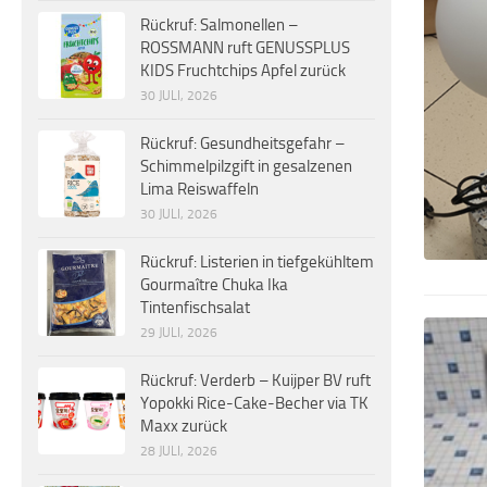
Rückruf: Salmonellen –
ROSSMANN ruft GENUSSPLUS
KIDS Fruchtchips Apfel zurück
30 JULI, 2026
Rückruf: Gesundheitsgefahr –
Schimmelpilzgift in gesalzenen
Lima Reiswaffeln
30 JULI, 2026
Rückruf: Listerien in tiefgekühltem
Gourmaître Chuka Ika
Tintenfischsalat
29 JULI, 2026
Rückruf: Verderb – Kuijper BV ruft
Yopokki Rice-Cake-Becher via TK
Maxx zurück
28 JULI, 2026