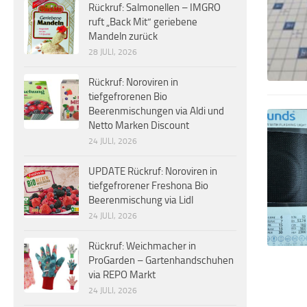
Rückruf: Salmonellen – IMGRO
ruft „Back Mit“ geriebene
Mandeln zurück
28 JULI, 2026
Rückruf: Noroviren in
tiefgefrorenen Bio
Beerenmischungen via Aldi und
Netto Marken Discount
24 JULI, 2026
UPDATE Rückruf: Noroviren in
tiefgefrorener Freshona Bio
Beerenmischung via Lidl
24 JULI, 2026
Rückruf: Weichmacher in
ProGarden – Gartenhandschuhen
via REPO Markt
24 JULI, 2026