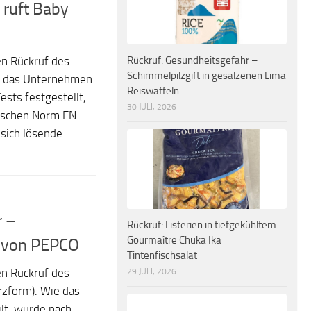
 ruft Baby
Rückruf: Gesundheitsgefahr –
en Rückruf des
Schimmelpilzgift in gesalzenen Lima
ie das Unternehmen
Reiswaffeln
ests festgestellt,
30 JULI, 2026
äischen Norm EN
sich lösende
r –
Rückruf: Listerien in tiefgekühltem
Gourmaître Chuka Ika
s von PEPCO
Tintenfischsalat
29 JULI, 2026
en Rückruf des
erzform). Wie das
lt, wurde nach