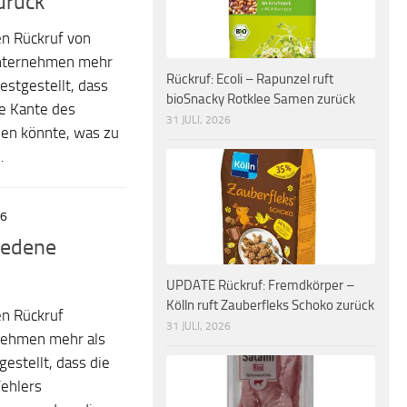
urück
en Rückruf von
Unternehmen mehr
Rückruf: Ecoli – Rapunzel ruft
estgestellt, dass
bioSnacky Rotklee Samen zurück
ie Kante des
31 JULI, 2026
den könnte, was zu
.
26
iedene
UPDATE Rückruf: Fremdkörper –
Kölln ruft Zauberfleks Schoko zurück
en Rückruf
31 JULI, 2026
nehmen mehr als
gestellt, dass die
Fehlers