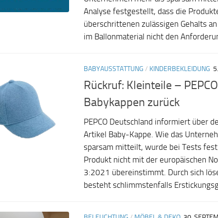
Analyse festgestellt, dass die Produk
überschrittenen zulässigen Gehalts a
im Ballonmaterial nicht den Anforderun
BABYAUSSTATTUNG
/
KINDERBEKLEIDUNG
5
Rückruf: Kleinteile – PEPCO
Babykappen zurück
PEPCO Deutschland informiert über d
Artikel Baby-Kappe. Wie das Unterne
sparsam mitteilt, wurde bei Tests fest
Produkt nicht mit der europäischen 
3:2021 übereinstimmt. Durch sich löse
besteht schlimmstenfalls Erstickungsg
BELEUCHTUNG
/
MÖBEL & DEKO
30. SEPTE