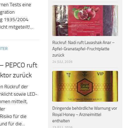
rnen Tests eine
gration
ung 1935/2004
ht mitgeteilt!...
Rückruf: Nadi ruft Lavashak Anar –
UTER
Apfel-Granatapfel-Fruchtplatte
zurück
24 JULI, 2026
 – PEPCO ruft
ktor zurück
n Rückruf der
inklicht sowie LED-
hmen mitteilt,
Dringende behördliche Warnung vor
der
Royal Honey – Arzneimittel
Risiko für die
enthalten
nd für die...
23 JULI, 2026