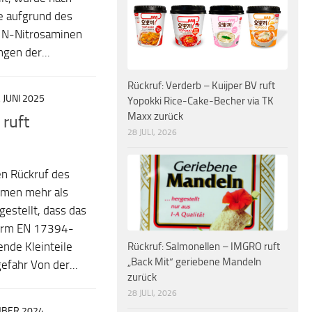
te aufgrund des
n N-Nitrosaminen
gen der...
Rückruf: Verderb – Kuijper BV ruft
. JUNI 2025
Yopokki Rice-Cake-Becher via TK
Maxx zurück
 ruft
28 JULI, 2026
en Rückruf des
hmen mehr als
gestellt, dass das
Norm EN 17394-
Rückruf: Salmonellen – IMGRO ruft
nde Kleinteile
„Back Mit“ geriebene Mandeln
efahr Von der...
zurück
28 JULI, 2026
MBER 2024