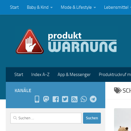
Start
Baby & Kind
Mode & Lifestyle
Lebensmittel
Zum Inhalt springen
Start
Index A-Z
App & Messenger
Produktrückruf 
SC
KANÄLE
Suchen
nach: