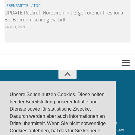
LEBENSMITTEL
/
TOP
UPDATE Rückruf: Noroviren in tiefgefrorener Freshona
Bio Beerenmischung via Lidl
24 JULI, 2026
Unsere Seiten nutzen Cookies. Diese helfen
bei der Bereitstellung unserer Inhalte und
Dienste sowie für statistische Zwecke.
produktwarnung.eu
- 2007-2026
Dadurch werden aber auch Informationen an
Made in Gerstetten |
Medienzentrum Gerstetten
Alle genannten Marken, Warenzeichen und Logos innerhalb dieses
Dritte übermittelt. Wenn Sie nicht notwendige
Medienangebotes sind durch die Marken- und Urheberechte der jeweiligen
Cookies ablehnen, hat das für Sie keinerlei