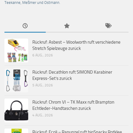
Teekanne, Meßmer und Ostmann.
Rückruf: Asbest – Woolworth ruft verschiedene
Stretch Spielzeuge zurück
6 AUG., 2026
Rückruf: Decathlon ruft SIMOND Karabiner
Express-Set’s zurück
5 AUG., 2026
Rückruf: Chrom VI – TK Maxx ruft Brampton
Echtleder-Handtaschen zurück
4 AUG., 2026
Rückruf: Ecoli – Rapunzel ruft bioSnacky Rotklee