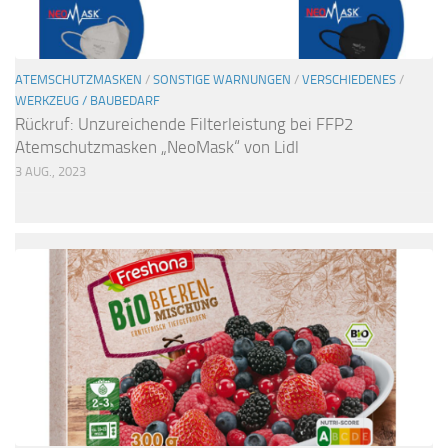
ATEMSCHUTZMASKEN
/
SONSTIGE WARNUNGEN
/
VERSCHIEDENES
/
WERKZEUG / BAUBEDARF
Rückruf: Unzureichende Filterleistung bei FFP2
Atemschutzmasken „NeoMask“ von Lidl
3 AUG., 2023