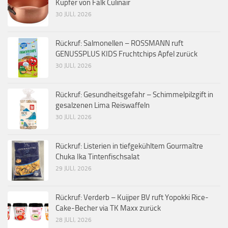
Kupfer von Falk Culinair
30 JULI, 2026
Rückruf: Salmonellen – ROSSMANN ruft
GENUSSPLUS KIDS Fruchtchips Apfel zurück
30 JULI, 2026
Rückruf: Gesundheitsgefahr – Schimmelpilzgift in
gesalzenen Lima Reiswaffeln
30 JULI, 2026
Rückruf: Listerien in tiefgekühltem Gourmaître
Chuka Ika Tintenfischsalat
29 JULI, 2026
Rückruf: Verderb – Kuijper BV ruft Yopokki Rice-
Cake-Becher via TK Maxx zurück
28 JULI, 2026