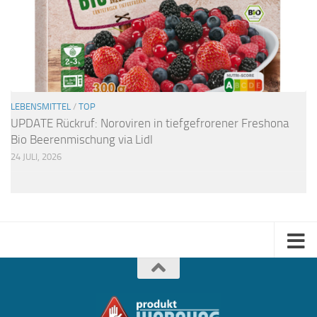
LEBENSMITTEL
/
TOP
UPDATE Rückruf: Noroviren in tiefgefrorener Freshona
Bio Beerenmischung via Lidl
24 JULI, 2026