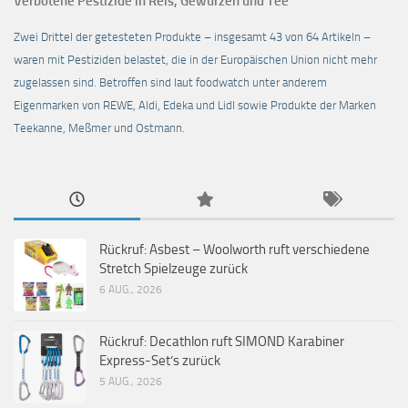
Verbotene Pestizide in Reis, Gewürzen und Tee
Zwei Drittel der getesteten Produkte – insgesamt 43 von 64 Artikeln –
waren mit Pestiziden belastet, die in der Europäischen Union nicht mehr
zugelassen sind. Betroffen sind laut foodwatch unter anderem
Eigenmarken von REWE, Aldi, Edeka und Lidl sowie Produkte der Marken
Teekanne, Meßmer und Ostmann.
Rückruf: Asbest – Woolworth ruft verschiedene
Stretch Spielzeuge zurück
6 AUG., 2026
Rückruf: Decathlon ruft SIMOND Karabiner
Express-Set’s zurück
5 AUG., 2026