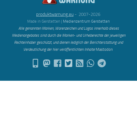
produktwarnung.eu
- 2007-2026
Made in Gerstetten |
Medienzentrum Gerstetten
Alle genannten Marken, Warenzeichen und Logos innerhalb dieses
Medienangebotes sind durch die Marken- und Urheberechte der jeweiligen
Rechteinhaber geschützt, und dienen lediglich der Berichterstattung und
Verdeutlichung der hier veröffentlichten Inh
alte
Mastodon