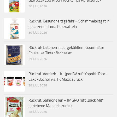
GENUSSPLUS KIDS Fruchtchips Apfel zurück
30 JULI, 2026
Rückruf: Gesundheitsgefahr – Schimmelpilzgift in
gesalzenen Lima Reiswaffeln
30 JULI, 2026
Rückruf: Listerien in tiefgekühltem Gourmaître
Chuka Ika Tintenfischsalat
29 JULI, 2026
Rückruf: Verderb – Kuijper BV ruft Yopokki Rice-
Cake-Becher via TK Maxx zurück
28 JULI, 2026
Rückruf: Salmonellen – IMGRO ruft „Back Mit“
geriebene Mandeln zurück
28 JULI, 2026