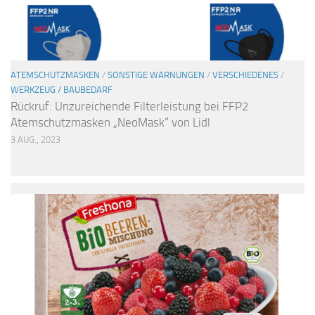
ATEMSCHUTZMASKEN
/
SONSTIGE WARNUNGEN
/
VERSCHIEDENES
/
WERKZEUG / BAUBEDARF
Rückruf: Unzureichende Filterleistung bei FFP2
Atemschutzmasken „NeoMask“ von Lidl
3 AUG., 2023