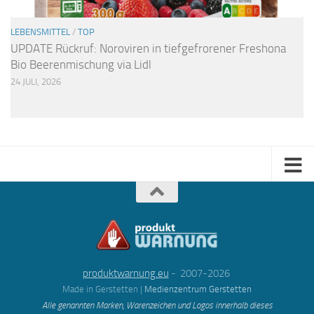
LEBENSMITTEL
/
TOP
UPDATE Rückruf: Noroviren in tiefgefrorener Freshona
Bio Beerenmischung via Lidl
24 JULI, 2026
produktwarnung.eu
- 2007-2026
Made in Gerstetten |
Medienzentrum Gerstetten
Alle genannten Marken, Warenzeichen und Logos innerhalb dieses