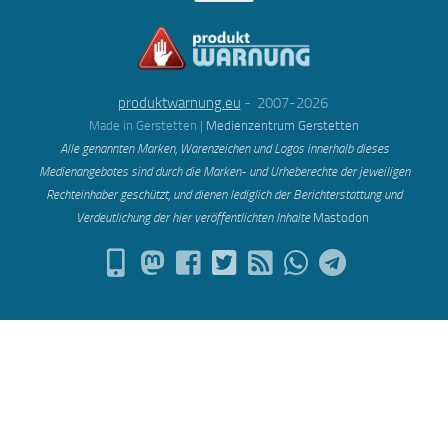
produktwarnung.eu
- 2007-2026
Made in Gerstetten |
Medienzentrum Gerstetten
Alle genannten Marken, Warenzeichen und Logos innerhalb dieses
Medienangebotes sind durch die Marken- und Urheberechte der jeweiligen
Rechteinhaber geschützt, und dienen lediglich der Berichterstattung und
Verdeutlichung der hier veröffentlichten Inh
alte
Mastodon