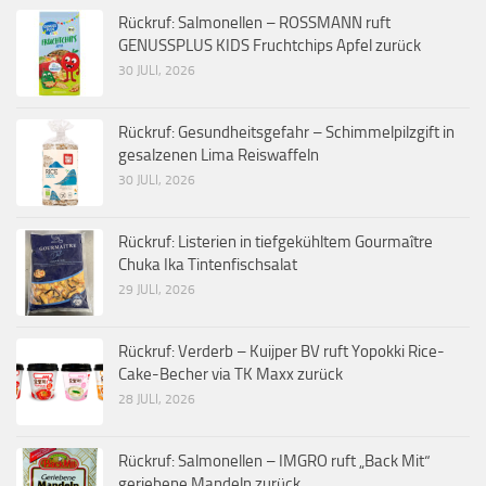
Rückruf: Salmonellen – ROSSMANN ruft
GENUSSPLUS KIDS Fruchtchips Apfel zurück
30 JULI, 2026
Rückruf: Gesundheitsgefahr – Schimmelpilzgift in
gesalzenen Lima Reiswaffeln
30 JULI, 2026
Rückruf: Listerien in tiefgekühltem Gourmaître
Chuka Ika Tintenfischsalat
29 JULI, 2026
Rückruf: Verderb – Kuijper BV ruft Yopokki Rice-
Cake-Becher via TK Maxx zurück
28 JULI, 2026
Rückruf: Salmonellen – IMGRO ruft „Back Mit“
geriebene Mandeln zurück