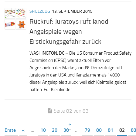
SPIELZEUG
13. SEPTEMBER 2015
Rückruf: Juratoys ruft Janod
Angelspiele wegen
Erstickungsgefahr zurück
WASHINGTON, DC – Die US Consumer Product Safety
Commission (CPSC) warnt aktuell Eltern vor
Angelspielen der Marke Janod®. Demzufolge ruft
Juratoys in den USA und Kanada mehr als 14000
dieser Angelspiele zurück, weil sich Kleinteile gelöst
hatten. Für Kleinkinder...
Seite 82 von 83
«
Erste
«
...
10
20
30
...
79
80
81
82
8