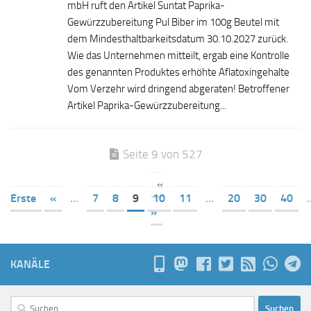
mbH ruft den Artikel Suntat Paprika-
Gewürzzubereitung Pul Biber im 100g Beutel mit
dem Mindesthaltbarkeitsdatum 30.10.2027 zurück.
Wie das Unternehmen mitteilt, ergab eine Kontrolle
des genannten Produktes erhöhte Aflatoxingehalte
Vom Verzehr wird dringend abgeraten! Betroffener
Artikel Paprika-Gewürzzubereitung...
Seite 9 von 527
«
Erste
«
...
7
8
9
10
11
...
20
30
40
.
»
KANÄLE
Suchen