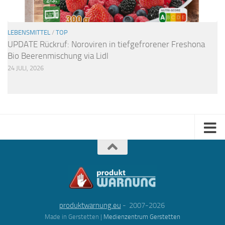
LEBENSMITTEL
/
TOP
UPDATE Rückruf: Noroviren in tiefgefrorener Freshona
Bio Beerenmischung via Lidl
24 JULI, 2026
produktwarnung.eu
- 2007-2026
Made in Gerstetten |
Medienzentrum Gerstetten