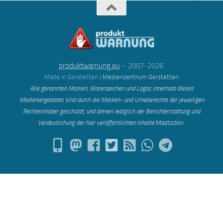
produktwarnung.eu
- 2007-2026
Made in Gerstetten |
Medienzentrum Gerstetten
Alle genannten Marken, Warenzeichen und Logos innerhalb dieses
Medienangebotes sind durch die Marken- und Urheberechte der jeweiligen
Rechteinhaber geschützt, und dienen lediglich der Berichterstattung und
Verdeutlichung der hier veröffentlichten Inh
alte
Mastodon