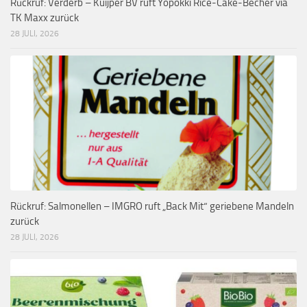
Rückruf: Verderb – Kuijper BV ruft Yopokki Rice-Cake-Becher via
TK Maxx zurück
28 JULI, 2026
Rückruf: Salmonellen – IMGRO ruft „Back Mit“ geriebene Mandeln
zurück
28 JULI, 2026