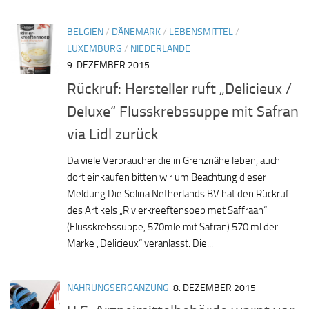
BELGIEN
/
DÄNEMARK
/
LEBENSMITTEL
/
LUXEMBURG
/
NIEDERLANDE
9. DEZEMBER 2015
Rückruf: Hersteller ruft „Delicieux /
Deluxe“ Flusskrebssuppe mit Safran
via Lidl zurück
Da viele Verbraucher die in Grenznähe leben, auch
dort einkaufen bitten wir um Beachtung dieser
Meldung Die Solina Netherlands BV hat den Rückruf
des Artikels „Rivierkreeftensoep met Saffraan“
(Flusskrebssuppe, 570mle mit Safran) 570 ml der
Marke „Delicieux“ veranlasst. Die...
NAHRUNGSERGÄNZUNG
8. DEZEMBER 2015