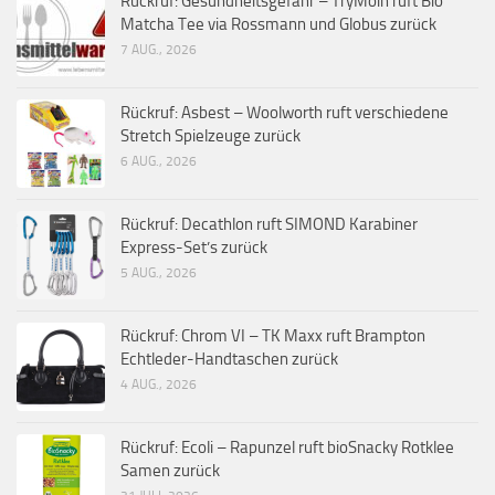
Rückruf: Gesundheitsgefahr – TryMoin ruft Bio
Matcha Tee via Rossmann und Globus zurück
7 AUG., 2026
Rückruf: Asbest – Woolworth ruft verschiedene
Stretch Spielzeuge zurück
6 AUG., 2026
Rückruf: Decathlon ruft SIMOND Karabiner
Express-Set’s zurück
5 AUG., 2026
Rückruf: Chrom VI – TK Maxx ruft Brampton
Echtleder-Handtaschen zurück
4 AUG., 2026
Rückruf: Ecoli – Rapunzel ruft bioSnacky Rotklee
Samen zurück