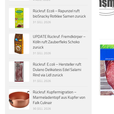
Rückruf: Ecoli – Rapunzel ruft
bioSnacky Rotklee Samen zurück
31 JULI, 2026
UPDATE Rückruf: Fremdkörper –
Kölln ruft Zauberfleks Schoko
zurück
31 JULI, 2026
Rückruf: E.coli – Hersteller ruft
Dulano Delikatess Edel Salami
Rind via Lidl zurück
31 JULI, 2026
Rückruf: Kupfermigration –
Marmeladentopf aus Kupfer von
Falk Culinair
30 JULI, 2026