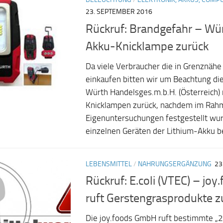
23. SEPTEMBER 2016
Rückruf: Brandgefahr – Wür
Akku-Knicklampe zurück
Da viele Verbraucher die in Grenznähe 
einkaufen bitten wir um Beachtung di
Würth Handelsges.m.b.H. (Österreich) 
Knicklampen zurück, nachdem im Rah
Eigenuntersuchungen festgestellt wur
einzelnen Geräten der Lithium-Akku be
LEBENSMITTEL
/
NAHRUNGSERGÄNZUNG
23
Rückruf: E.coli (VTEC) – jo
ruft Gerstengrasprodukte z
Die joy.foods GmbH ruft bestimmte „