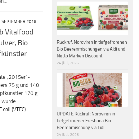
n...
. SEPTEMBER 2016
b Vitalfood
lver, Bio
Rückruf: Noroviren in tiefgefrorenen
Bio Beerenmischungen via Aldi und
fkünstler
Netto Marken Discount
24 JULI, 2026
mte „2015er“-
vers 75 g und 140
opfkünstler 170 g
, wurde
.coli (VTEC)
UPDATE Rückruf: Noroviren in
tiefgefrorener Freshona Bio
Beerenmischung via Lidl
24 JULI, 2026