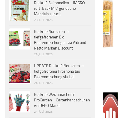
Rückruf: Salmonellen – IMGRO
ruft „Back Mit“ geriebene
Mandeln zurück
28 JULI, 2026
Rückruf: Noroviren in
tiefgefrorenen Bio
Beerenmischungen via Aldi und
Netto Marken Discount
24 JULI, 2026
UPDATE Rückruf: Noroviren in
tiefgefrorener Freshona Bio
Beerenmischung via Lidl
24 JULI, 2026
Rückruf: Weichmacher in
ProGarden – Gartenhandschuhen
via REPO Markt
24 JULI, 2026