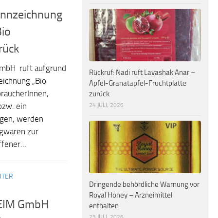
kennzeichnung
Bio
rück
GmbH ruft aufgrund
Rückruf: Nadi ruft Lavashak Anar –
eichnung „Bio
Apfel-Granatapfel-Fruchtplatte
braucherInnen,
zurück
24 JULI, 2026
bzw. ein
lgen, werden
igwaren zur
fener...
UTER
Dringende behördliche Warnung vor
Royal Honey – Arzneimittel
HEIM GmbH
enthalten
23 JULI, 2026