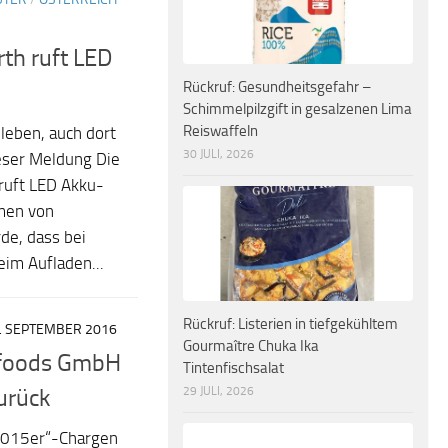
th ruft LED
Rückruf: Gesundheitsgefahr –
Schimmelpilzgift in gesalzenen Lima
Reiswaffeln
leben, auch dort
30 JULI, 2026
eser Meldung Die
ruft LED Akku-
men von
de, dass bei
im Aufladen...
Rückruf: Listerien in tiefgekühltem
. SEPTEMBER 2016
Gourmaître Chuka Ika
y.foods GmbH
Tintenfischsalat
29 JULI, 2026
urück
2015er“-Chargen