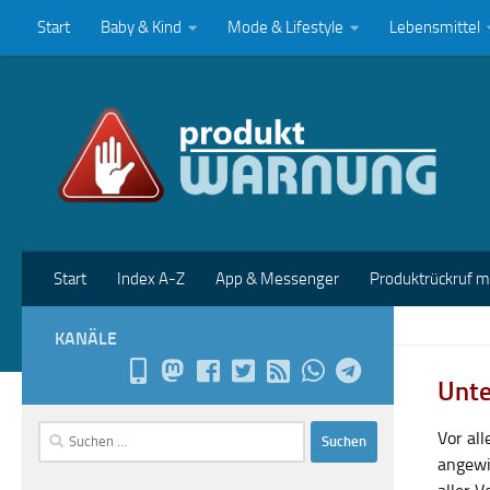
Start
Baby & Kind
Mode & Lifestyle
Lebensmittel
Zum Inhalt springen
Start
Index A-Z
App & Messenger
Produktrückruf 
KANÄLE
Unte
Suchen
Vor al
nach:
angewi