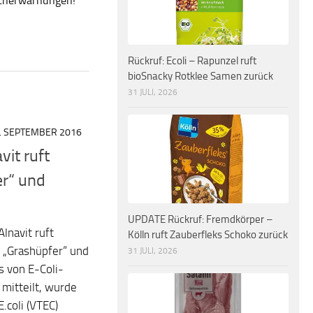
ucherwarnungen!
Rückruf: Ecoli – Rapunzel ruft
bioSnacky Rotklee Samen zurück
31 JULI, 2026
. SEPTEMBER 2016
vit ruft
r“ und
UPDATE Rückruf: Fremdkörper –
lnavit ruft
Kölln ruft Zauberfleks Schoko zurück
r „Grashüpfer“ und
31 JULI, 2026
 von E-Coli-
mitteilt, wurde
.coli (VTEC)