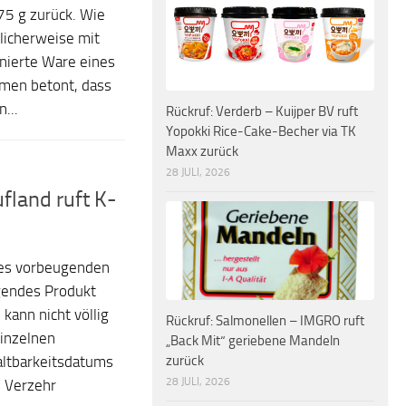
75 g zurück. Wie
licherweise mit
inierte Ware eines
hmen betont, dass
...
Rückruf: Verderb – Kuijper BV ruft
Yopokki Rice-Cake-Becher via TK
Maxx zurück
28 JULI, 2026
fland ruft K-
 des vorbeugenden
gendes Produkt
kann nicht völlig
Rückruf: Salmonellen – IMGRO ruft
einzelnen
„Back Mit“ geriebene Mandeln
zurück
ltbarkeitsdatums
28 JULI, 2026
m Verzehr