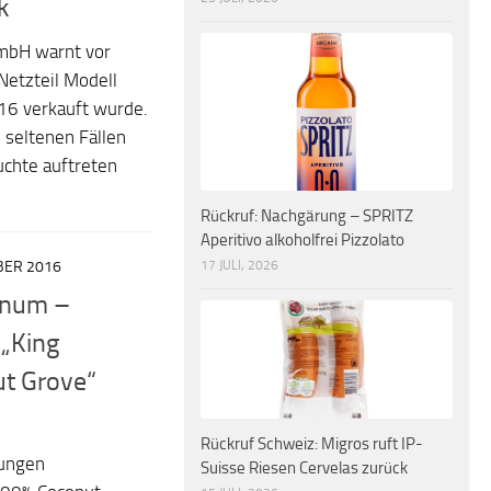
k
mbH warnt vor
Netzteil Modell
6 verkauft wurde.
 seltenen Fällen
uchte auftreten
Rückruf: Nachgärung – SPRITZ
Aperitivo alkoholfrei Pizzolato
17 JULI, 2026
BER 2016
linum –
 „King
t Grove“
Rückruf Schweiz: Migros ruft IP-
kungen
Suisse Riesen Cervelas zurück