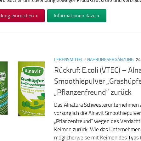
Verbraucher um Zusendung etwaiger Produktrückrufe und Verbra
dung einreichen >
Informationen dazu >
LEBENSMITTEL
/
NAHRUNGSERGÄNZUNG
24
Rückruf: E.coli (VTEC) – Alna
Smoothiepulver „Grashüpfe
„Pflanzenfreund“ zurück
Das Alnatura Schwesterunternehmen A
vorsorglich die Alnavit Smoothiepulve
„Pflanzenfreund“ wegen des Verdachts
Keimen zurück. Wie das Unternehmen 
möglicherweise mit Keimen des Typs E