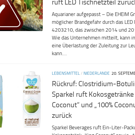
ruft LED Tischnetzteil zurüc
Aquarianer aufgepasst – Die EHEIM G
möglicher Brandgefahr durch das LED 
4203210, das zwischen 2014 und 201
Wie das Unternehmen mitteilt, kann in
eine Überlastung der Zuleitung zur Le
kann....
LEBENSMITTEL
/
NIEDERLANDE
20. SEPTEM
Rückruf: Clostridium-Botu
Sparkel ruft Kokosgetränke
Coconut“ und „100% Coconu
zurück
Sparkel Beverages ruft Ein-Liter-Pac