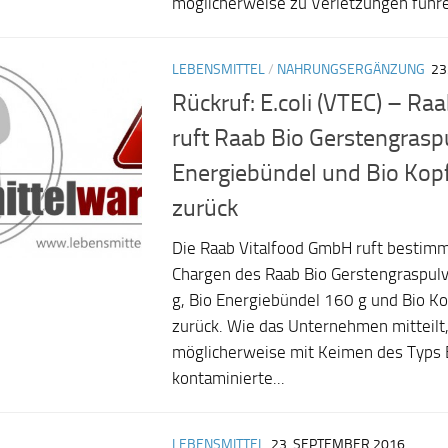
möglicherweise zu Verletzungen führe
LEBENSMITTEL
/
NAHRUNGSERGÄNZUNG
23
Rückruf: E.coli (VTEC) – Raa
ruft Raab Bio Gerstengraspu
Energiebündel und Bio Kop
zurück
Die Raab Vitalfood GmbH ruft bestim
Chargen des Raab Bio Gerstengraspul
g, Bio Energiebündel 160 g und Bio K
zurück. Wie das Unternehmen mitteilt
möglicherweise mit Keimen des Typs E
kontaminierte...
LEBENSMITTEL
23. SEPTEMBER 2016