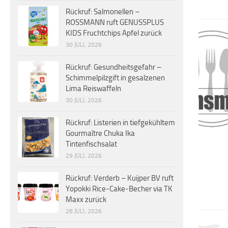
Rückruf: Salmonellen –
ROSSMANN ruft GENUSSPLUS
KIDS Fruchtchips Apfel zurück
30 JULI, 2026
Rückruf: Gesundheitsgefahr –
Schimmelpilzgift in gesalzenen
Lima Reiswaffeln
30 JULI, 2026
Rückruf: Listerien in tiefgekühltem
Gourmaître Chuka Ika
Tintenfischsalat
29 JULI, 2026
Rückruf: Verderb – Kuijper BV ruft
Yopokki Rice-Cake-Becher via TK
Maxx zurück
28 JULI, 2026