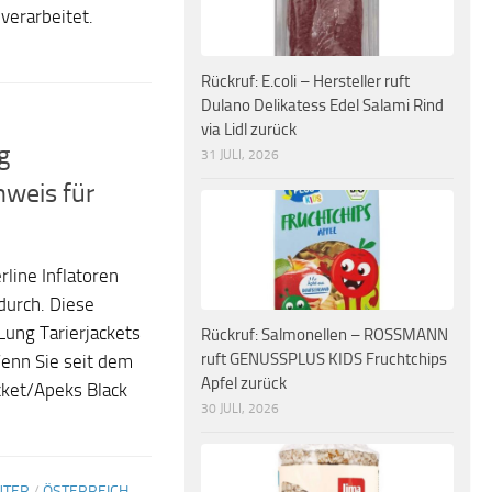
 verarbeitet.
Rückruf: E.coli – Hersteller ruft
Dulano Delikatess Edel Salami Rind
via Lidl zurück
g
31 JULI, 2026
nweis für
line Inflatoren
 durch. Diese
 Lung Tarierjackets
Rückruf: Salmonellen – ROSSMANN
ruft GENUSSPLUS KIDS Fruchtchips
Wenn Sie seit dem
Apfel zurück
cket/Apeks Black
30 JULI, 2026
UTER
/
ÖSTERREICH