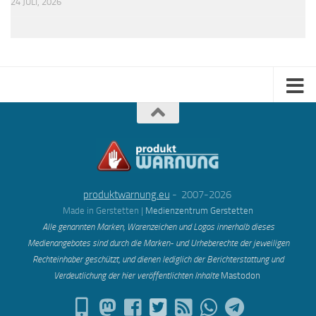
24 JULI, 2026
produktwarnung.eu
- 2007-2026
Made in Gerstetten |
Medienzentrum Gerstetten
Alle genannten Marken, Warenzeichen und Logos innerhalb dieses
Medienangebotes sind durch die Marken- und Urheberechte der jeweiligen
Rechteinhaber geschützt, und dienen lediglich der Berichterstattung und
Verdeutlichung der hier veröffentlichten Inh
alte
Mastodon