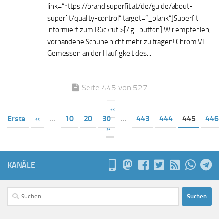
link=“https://brand.superfit.at/de/guide/about-
superfit/quality-control“ target=“_blank“]Superfit
informiert zum Rückruf >[/ig_button] Wir empfehlen,
vorhandene Schuhe nicht mehr zu tragen! Chrom VI
Gemessen an der Häufigkeit des...
Seite 445 von 527
«
Erste
«
...
10
20
30
...
443
444
445
446
»
KANÄLE
Suchen
nach: