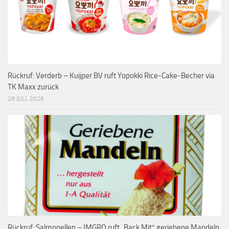
Rückruf: Verderb – Kuijper BV ruft Yopokki Rice-Cake-Becher via
TK Maxx zurück
28 JULI, 2026
Rückruf: Salmonellen – IMGRO ruft „Back Mit“ geriebene Mandeln