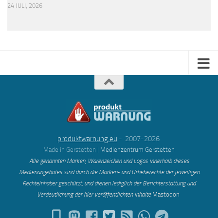
24 JULI, 2026
produktwarnung.eu
- 2007-2026
Made in Gerstetten |
Medienzentrum Gerstetten
Alle genannten Marken, Warenzeichen und Logos innerhalb dieses
Medienangebotes sind durch die Marken- und Urheberechte der jeweiligen
Rechteinhaber geschützt, und dienen lediglich der Berichterstattung und
Verdeutlichung der hier veröffentlichten Inh
alte
Mastodon