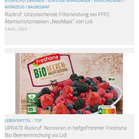
ATEMSCHUTZMASKEN
/
SONSTIGE WARNUNGEN
/
VERSCHIEDENES
/
WERKZEUG / BAUBEDARF
Rückruf: Unzureichende Filterleistung bei FFP2
Atemschutzmasken „NeoMask“ von Lidl
3 AUG., 2023
LEBENSMITTEL
/
TOP
UPDATE Rückruf: Noroviren in tiefgefrorener Freshona
Bio Beerenmischung via Lidl