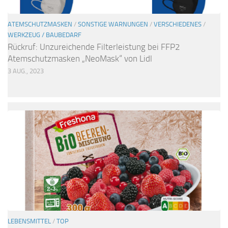
ATEMSCHUTZMASKEN
/
SONSTIGE WARNUNGEN
/
VERSCHIEDENES
/
WERKZEUG / BAUBEDARF
Rückruf: Unzureichende Filterleistung bei FFP2
Atemschutzmasken „NeoMask“ von Lidl
3 AUG., 2023
LEBENSMITTEL
/
TOP