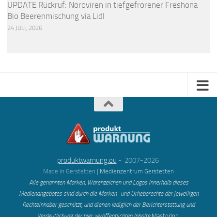
UPDATE Rückruf: Noroviren in tiefgefrorener Freshona
Bio Beerenmischung via Lidl
24 JULI, 2026
produktwarnung.eu
- 2007-2026
Made in Gerstetten |
Medienzentrum Gerstetten
Alle genannten Marken, Warenzeichen und Logos innerhalb dieses
Medienangebotes sind durch die Marken- und Urheberechte der jeweiligen
Rechteinhaber geschützt, und dienen lediglich der Berichterstattung und
Verdeutlichung der hier veröffentlichten Inh
alte
Mastodon