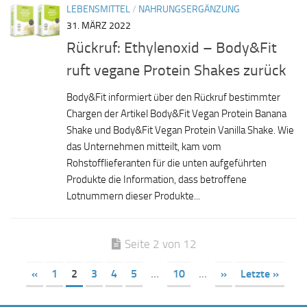
LEBENSMITTEL
/
NAHRUNGSERGÄNZUNG
31. MÄRZ 2022
Rückruf: Ethylenoxid – Body&Fit
ruft vegane Protein Shakes zurück
Body&Fit informiert über den Rückruf bestimmter
Chargen der Artikel Body&Fit Vegan Protein Banana
Shake und Body&Fit Vegan Protein Vanilla Shake. Wie
das Unternehmen mitteilt, kam vom
Rohstofflieferanten für die unten aufgeführten
Produkte die Information, dass betroffene
Lotnummern dieser Produkte...
Seite 2 von 12
«
1
2
3
4
5
...
10
...
»
Letzte »